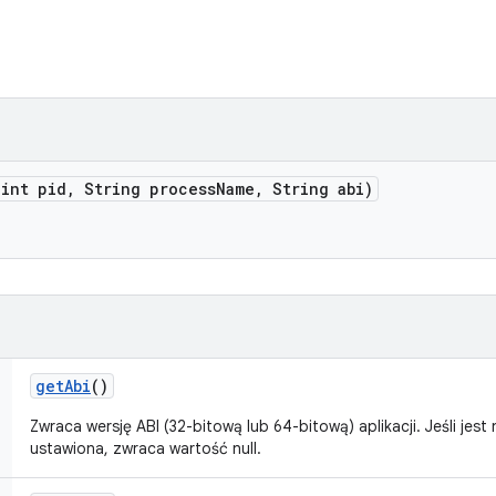
(int pid
,
String process
Name
,
String abi)
get
Abi
()
Zwraca wersję ABI (32-bitową lub 64-bitową) aplikacji. Jeśli jest
ustawiona, zwraca wartość null.