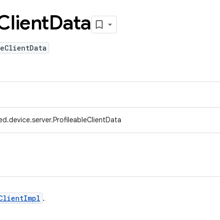
Client
Data
leClientData
d.device.server.ProfileableClientData
ClientImpl
.