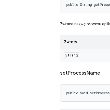
public String getProc
Zwraca nazwę procesu aplika
Zwroty
String
set
Process
Name
public void setProces