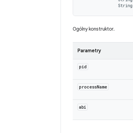
                String
Ogólny konstruktor.
Parametry
pid
process
Name
abi