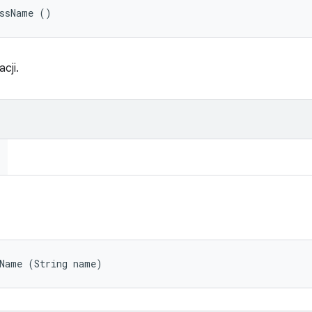
essName ()
cji.
sName (String name)