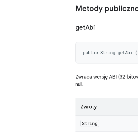
Metody publiczn
get
Abi
public String getAbi (
Zwraca wersję ABI (32-bitową
null.
Zwroty
String