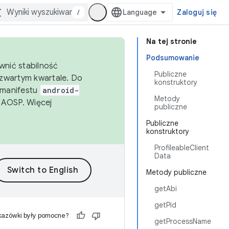
/
Zaloguj się
Na tej stronie
Podsumowanie
wnić stabilność
Publiczne
zwartym kwartale. Do
konstruktory
 manifestu
android-
Metody
 AOSP. Więcej
publiczne
Publiczne
konstruktory
ProfileableClient
Data
Metody publiczne
getAbi
getPid
kazówki były pomocne?
getProcessName