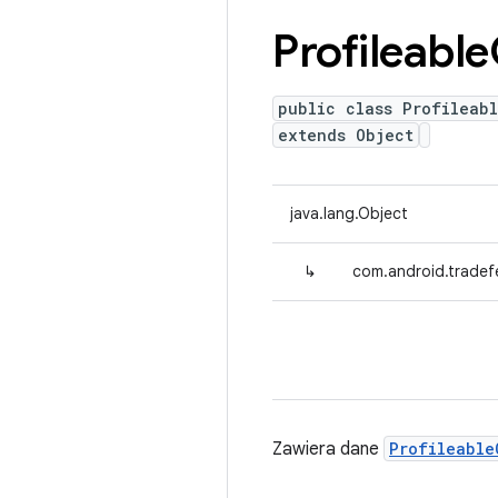
Profileable
public class Profileab
extends Object
java.lang.Object
↳
com.android.tradefe
Zawiera dane
Profileable