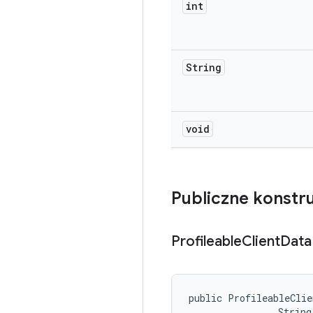
int
String
void
Publiczne konstr
Profileable
Client
Data
public ProfileableClie
                String