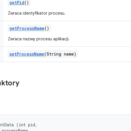
get
Pid
()
Zwraca identyfikator procesu.
get
Process
Name
()
Zwraca nazwę procesu aplikacji.
set
Process
Name
(String name)
uktory
ntData (int pid, 

 processName, 
