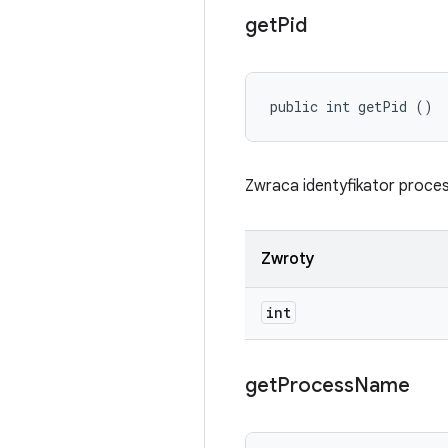
get
Pid
public int getPid ()
Zwraca identyfikator proces
Zwroty
int
get
Process
Name