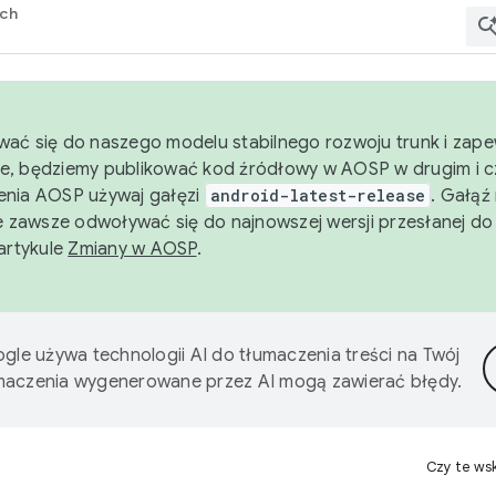
rch
wać się do naszego modelu stabilnego rozwoju trunk i zape
e, będziemy publikować kod źródłowy w AOSP w drugim i c
enia AOSP używaj gałęzi
android-latest-release
. Gałąź
 zawsze odwoływać się do najnowszej wersji przesłanej do
 artykule
Zmiany w AOSP
.
gle używa technologii AI do tłumaczenia treści na Twój
umaczenia wygenerowane przez AI mogą zawierać błędy.
Czy te ws