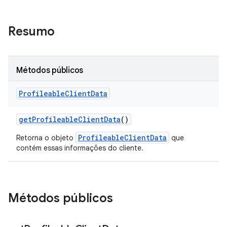
Resumo
Métodos públicos
Profileable
Client
Data
get
Profileable
Client
Data
()
ProfileableClientData
Retorna o objeto
que
contém essas informações do cliente.
Métodos públicos