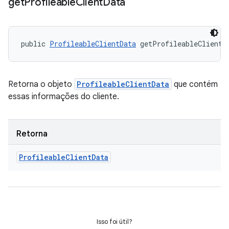
get
Profileable
Client
Data
public 
ProfileableClientData
 getProfileableClientD
Retorna o objeto
ProfileableClientData
que contém
essas informações do cliente.
Retorna
Profileable
Client
Data
Isso foi útil?