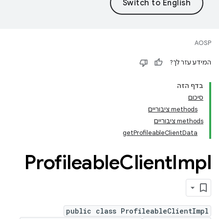
AOSP
המידע עזר לך?
בדף הזה
סיכום
‫methods ציבוריים
‫methods ציבוריים
getProfileableClientData
Profileable
Client
Impl
public class ProfileableClientImpl