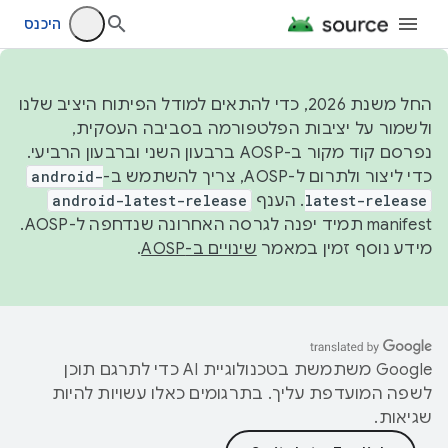
היכנס
החל משנת 2026, כדי להתאים למודל הפיתוח היציב שלנו
ולשמור על יציבות הפלטפורמה בסביבה העסקית,
נפרסם קוד מקור ב-AOSP ברבעון השני וברבעון הרביעי.
כדי ליצור ולתרום ל-AOSP, צריך להשתמש ב-
android-
latest-release
. הענף
android-latest-release
manifest תמיד יפנה לגרסה האחרונה שנדחפה ל-AOSP.
מידע נוסף זמין במאמר
שינויים ב-AOSP
.
‫Google משתמשת בטכנולוגיית AI כדי לתרגם תוכן
לשפה המועדפת עליך. בתרגומים כאלו עשויות להיות
שגיאות.