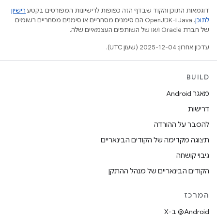
דוגמאות התוכן והקוד שבדף הזה כפופות לרישיונות המפורטים בקטע
רישיון
לתוכן
.‏ Java ו-OpenJDK הם סימנים מסחריים או סימנים מסחריים רשומים
של חברת Oracle ו/או של השותפים העצמאיים שלה.
עדכון אחרון: 2025-12-04 (שעון UTC).
BUILD
מאגר Android
דרישות
להסבר על ההורדה
תצוגה מקדימה של הקודים הבינאריים
גיבוי קושחה
הקודים הבינאריים של מנהל ההתקן
המרכז
‫‎@Android ב-X