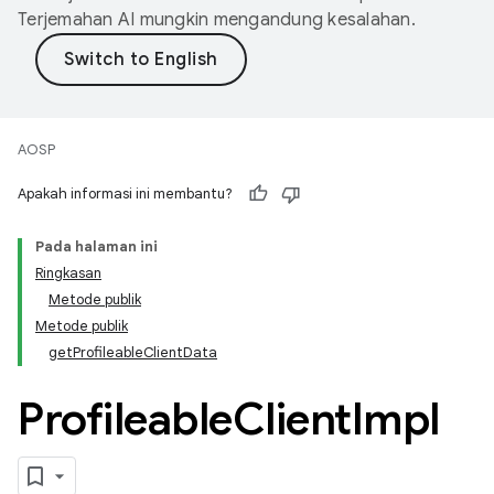
Terjemahan AI mungkin mengandung kesalahan.
AOSP
Apakah informasi ini membantu?
Pada halaman ini
Ringkasan
Metode publik
Metode publik
getProfileableClientData
Profileable
Client
Impl