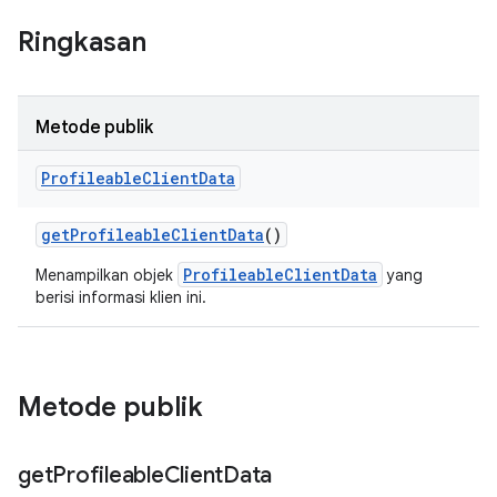
Ringkasan
Metode publik
Profileable
Client
Data
get
Profileable
Client
Data
()
ProfileableClientData
Menampilkan objek
yang
berisi informasi klien ini.
Metode publik
get
Profileable
Client
Data