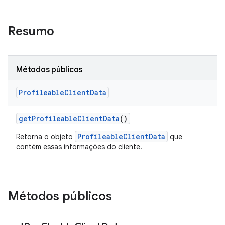
Resumo
Métodos públicos
Profileable
Client
Data
get
Profileable
Client
Data
()
ProfileableClientData
Retorna o objeto
que
contém essas informações do cliente.
Métodos públicos