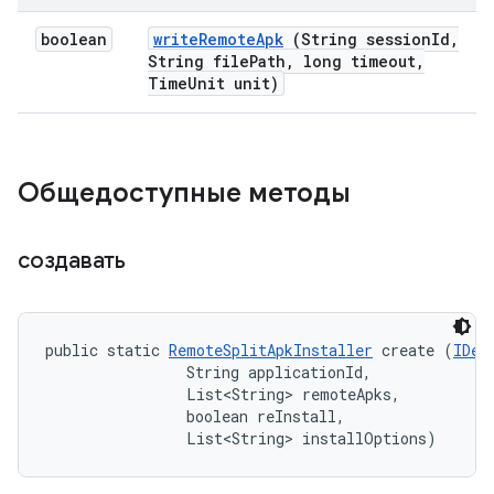
boolean
write
Remote
Apk
(String session
Id
,
String file
Path
,
long timeout
,
Time
Unit unit)
Общедоступные методы
создавать
public static 
RemoteSplitApkInstaller
 create (
IDev
                String applicationId, 

                List<String> remoteApks, 

                boolean reInstall, 

                List<String> installOptions)