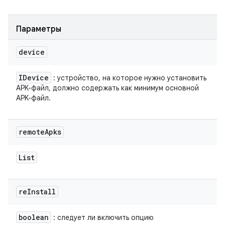
Параметры
device
IDevice
: устройство, на которое нужно установить
APK-файл, должно содержать как минимум основной
APK-файл.
remote
Apks
List
re
Install
boolean
: следует ли включить опцию