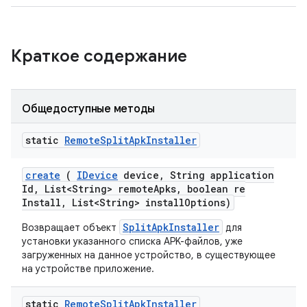
Краткое содержание
Общедоступные методы
static
Remote
Split
Apk
Installer
create
(
IDevice
device
,
String application
Id
,
List<String> remote
Apks
,
boolean re
Install
,
List<String> install
Options)
SplitApkInstaller
Возвращает объект
для
установки указанного списка APK-файлов, уже
загруженных на данное устройство, в существующее
на устройстве приложение.
static
Remote
Split
Apk
Installer