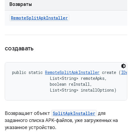
Возвраты
Remote
Split
Apk
Installer
создавать
public static 
RemoteSplitApkInstaller
 create (
IDev
                List<String> remoteApks, 

                boolean reInstall, 

                List<String> installOptions)
Возвращает объект
SplitApkInstaller
для
заданного списка APK-файлов, уже загруженных на
указанное устройство.