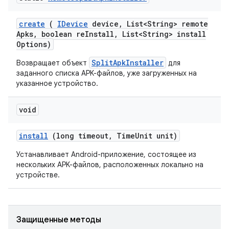
create
(
IDevice
device
,
List<String> remote
Apks
,
boolean re
Install
,
List<String> install
Options)
SplitApkInstaller
Возвращает объект
для
заданного списка APK-файлов, уже загруженных на
указанное устройство.
void
install
(long timeout
,
Time
Unit unit)
Устанавливает Android-приложение, состоящее из
нескольких APK-файлов, расположенных локально на
устройстве.
Защищенные методы