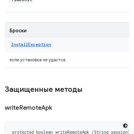
Броски
Install
Exception
если установка не удастся.
Защищенные методы
write
Remote
Apk
protected boolean writeRemoteApk (String sessionId,