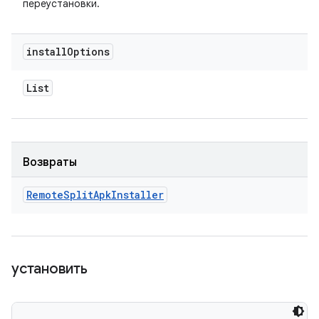
переустановки.
install
Options
List
Возвраты
Remote
Split
Apk
Installer
установить