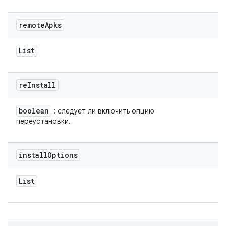
remote
Apks
List
re
Install
boolean
: следует ли включить опцию
переустановки.
install
Options
List