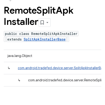
Remote
Split
Apk
Installer
public class RemoteSplitApkInstaller
extends
SplitApkInstallerBase
java.lang.Object
↳
com.android.tradefed.device.server.SplitApkInstallerBas
↳
com.android.tradefed.device.server.RemoteSplitAp