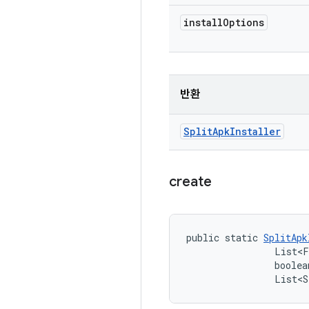
install
Options
반환
Split
Apk
Installer
create
public static 
SplitApk
                List<F
                boolea
                List<S