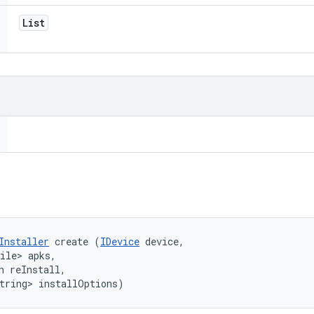
List
Installer
 create (
IDevice
 device, 

ile> apks, 

n reInstall, 

tring> installOptions)