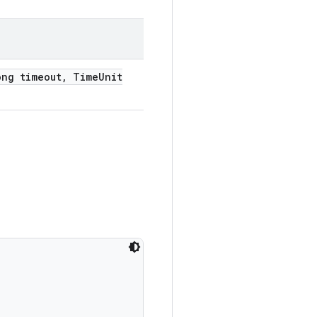
ng timeout
,
Time
Unit