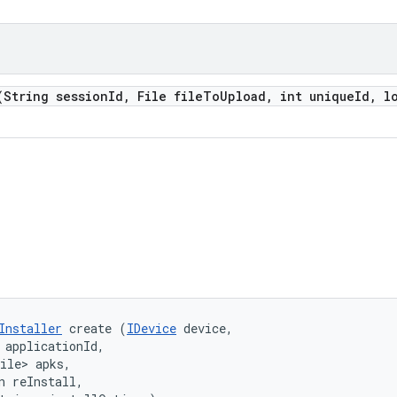
(String session
Id
,
File file
To
Upload
,
int unique
Id
,
lo
Installer
 create (
IDevice
 device, 

 applicationId, 

ile> apks, 

n reInstall, 
