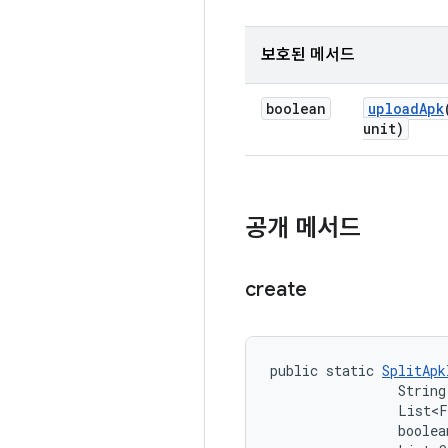
보호된 메서드
boolean
upload
Apk
unit)
공개 메서드
create
public static 
SplitApk
                String
                List<F
                boolea