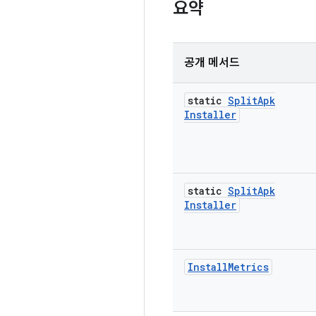
요약
공개 메서드
static
Split
Apk
Installer
static
Split
Apk
Installer
Install
Metrics