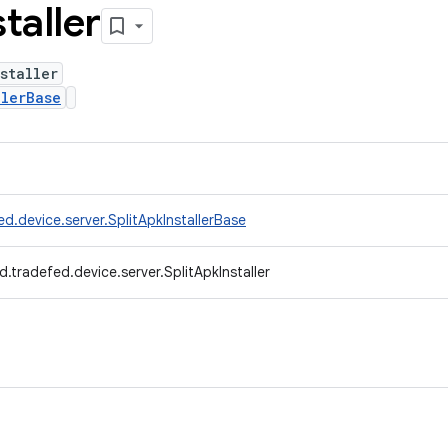
staller
staller
llerBase
d.device.server.SplitApkInstallerBase
.tradefed.device.server.SplitApkInstaller