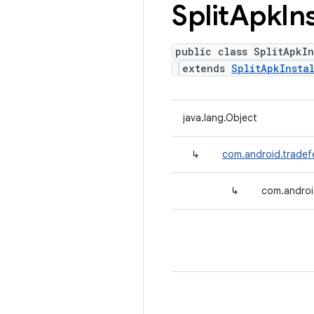
Split
Apk
In
public class SplitApkIn
extends
SplitApkInsta
java.lang.Object
↳
com.android.tradefe
↳
com.android