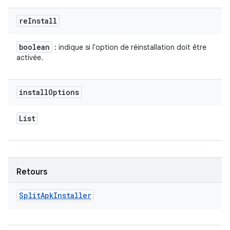
re
Install
boolean
: indique si l'option de réinstallation doit être
activée.
install
Options
List
Retours
Split
Apk
Installer