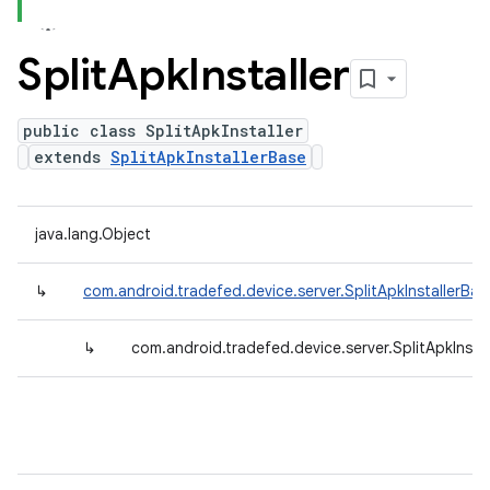
Split
Apk
Installer
public class SplitApkInstaller
extends
SplitApkInstallerBase
java.lang.Object
↳
com.android.tradefed.device.server.SplitApkInstallerBas
↳
com.android.tradefed.device.server.SplitApkInstal