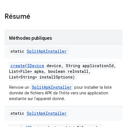
Résumé
Méthodes publiques
static
Split
Apk
Installer
create
(
IDevice
device
,
String application
Id
,
List<File> apks
,
boolean re
Install
,
List<String> install
Options)
SplitApkInstaller
Renvoie un
pour installer la liste
donnée de fichiers APK de l'hôte vers une application
existante sur l'appareil donné.
static
Split
Apk
Installer