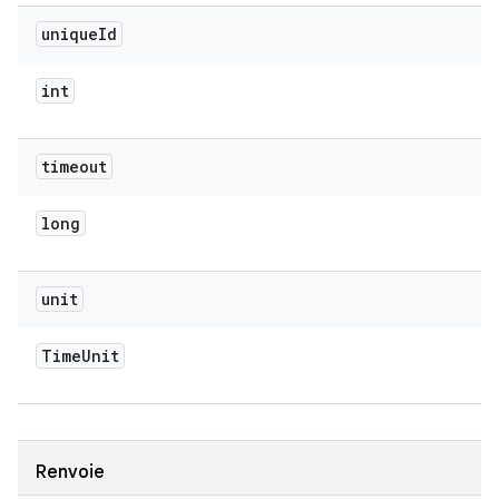
unique
Id
int
timeout
long
unit
Time
Unit
Renvoie