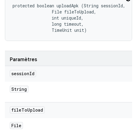
protected boolean uploadApk (String sessionId, 

                File fileToUpload, 

                int uniqueId, 

                long timeout, 

                TimeUnit unit)
Paramètres
session
Id
String
file
To
Upload
File