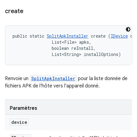
create
public static 
SplitApkInstaller
 create (
IDevice
 dev
                List<File> apks, 

                boolean reInstall, 

                List<String> installOptions)
Renvoie un
SplitApkInstaller
pour la liste donnée de
fichiers APK de l'hôte vers l'appareil donné.
Paramètres
device