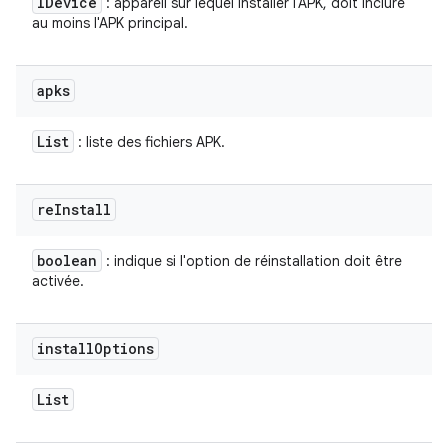
IDevice
: appareil sur lequel installer l'APK, doit inclure
au moins l'APK principal.
apks
List
: liste des fichiers APK.
re
Install
boolean
: indique si l'option de réinstallation doit être
activée.
install
Options
List