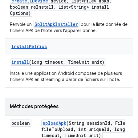
create
(
IDevice
device
,
List<File> apks
,
boolean re
Install
,
List<String> install
Options)
SplitApkInstaller
Renvoie un
pour la liste donnée de
fichiers APK de l'hôte vers l'appareil donné.
Install
Metrics
install
(long timeout
,
Time
Unit unit)
Installe une application Android composée de plusieurs
fichiers APK en streaming à partir de fichiers sur l'hôte.
Méthodes protégées
boolean
upload
Apk
(String session
Id
,
File
file
To
Upload
,
int unique
Id
,
long
timeout
,
Time
Unit unit)