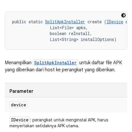
public static 
SplitApkInstaller
 create (
IDevice
 dev
                List<File> apks, 

                boolean reInstall, 

                List<String> installOptions)
Menampilkan
SplitApkInstaller
untuk daftar file APK
yang diberikan dari host ke perangkat yang diberikan.
Parameter
device
IDevice
: perangkat untuk menginstal APK, harus
menyertakan setidaknya APK utama.