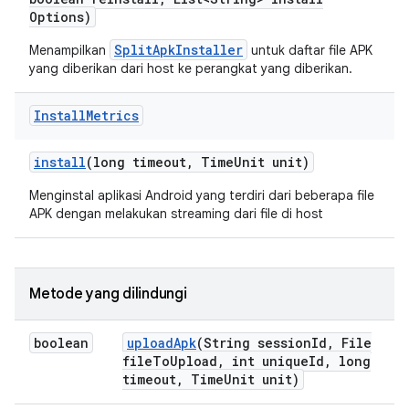
Options)
SplitApkInstaller
Menampilkan
untuk daftar file APK
yang diberikan dari host ke perangkat yang diberikan.
Install
Metrics
install
(long timeout
,
Time
Unit unit)
Menginstal aplikasi Android yang terdiri dari beberapa file
APK dengan melakukan streaming dari file di host
Metode yang dilindungi
boolean
upload
Apk
(String session
Id
,
File
file
To
Upload
,
int unique
Id
,
long
timeout
,
Time
Unit unit)