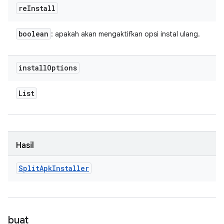
re
Install
boolean
: apakah akan mengaktifkan opsi instal ulang.
install
Options
List
Hasil
Split
Apk
Installer
buat