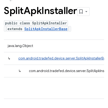
Split
Apk
Installer
public class SplitApkInstaller
extends
SplitApkInstallerBase
java.lang.Object
↳
com.android.tradefed.device.server.SplitApkInstallerBas
↳
com.android.tradefed.device.server.SplitApkInstal