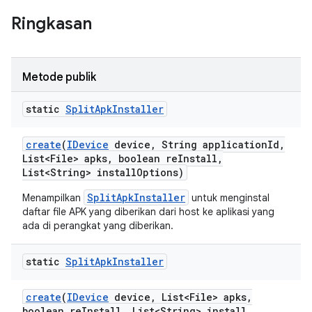
Ringkasan
Metode publik
static
Split
Apk
Installer
create
(
IDevice
device
,
String application
Id
,
List<File> apks
,
boolean re
Install
,
List<String> install
Options)
SplitApkInstaller
Menampilkan
untuk menginstal
daftar file APK yang diberikan dari host ke aplikasi yang
ada di perangkat yang diberikan.
static
Split
Apk
Installer
create
(
IDevice
device
,
List<File> apks
,
boolean re
Install
,
List<String> install