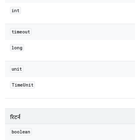
int
timeout
long
unit
Time
Unit
रिटर्न
boolean