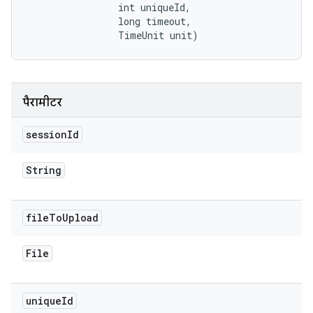
                int uniqueId, 

                long timeout, 

                TimeUnit unit)
पैरामीटर
session
Id
String
file
To
Upload
File
unique
Id