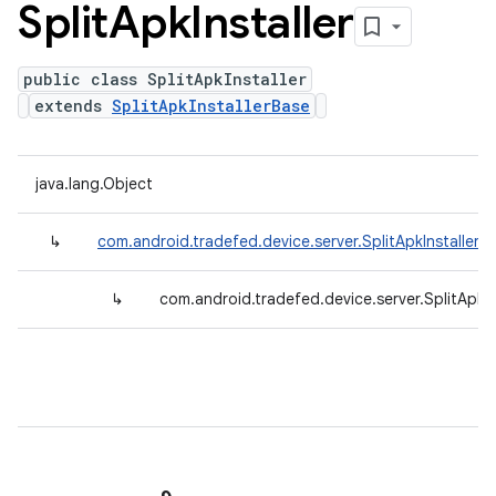
Split
Apk
Installer
public class SplitApkInstaller
extends
SplitApkInstallerBase
java.lang.Object
↳
com.android.tradefed.device.server.SplitApkInstallerB
↳
com.android.tradefed.device.server.SplitApkIn