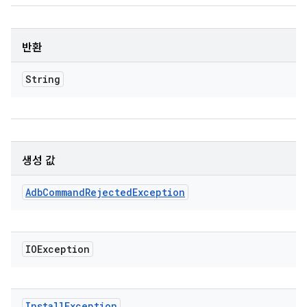
반환
String
생성 값
Adb
Command
Rejected
Exception
IOException
Install
Exception