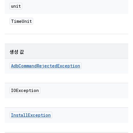
unit
Time
Unit
생성 값
Adb
Command
Rejected
Exception
IOException
Install
Exception