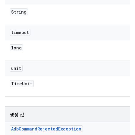
String
timeout
long
unit
Time
Unit
생성 값
Adb
Command
Rejected
Exception