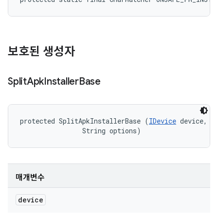
보호된 생성자
Split
Apk
Installer
Base
protected SplitApkInstallerBase (
IDevice
 device, 

                String options)
매개변수
device