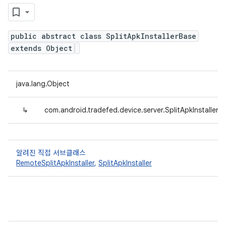
public abstract class SplitApkInstallerBase
extends Object
java.lang.Object
↳
com.android.tradefed.device.server.SplitApkInstallerB
알려진 직접 서브클래스
RemoteSplitApkInstaller
,
SplitApkInstaller