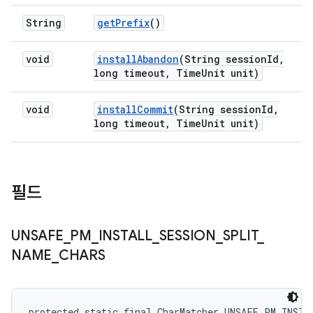
String
get
Prefix
()
void
install
Abandon
(String session
Id
,
long timeout
,
Time
Unit unit)
void
install
Commit
(String session
Id
,
long timeout
,
Time
Unit unit)
필드
UNSAFE
_
PM
_
INSTALL
_
SESSION
_
SPLIT
_
NAME
_
CHARS
protected static final CharMatcher UNSAFE_PM_INSTA