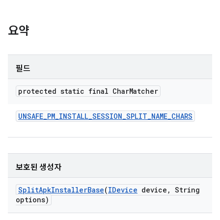
요약
필드
protected static final Char
Matcher
UNSAFE
_
PM
_
INSTALL
_
SESSION
_
SPLIT
_
NAME
_
CHARS
보호된 생성자
Split
Apk
Installer
Base
(
IDevice
device
,
String
options)