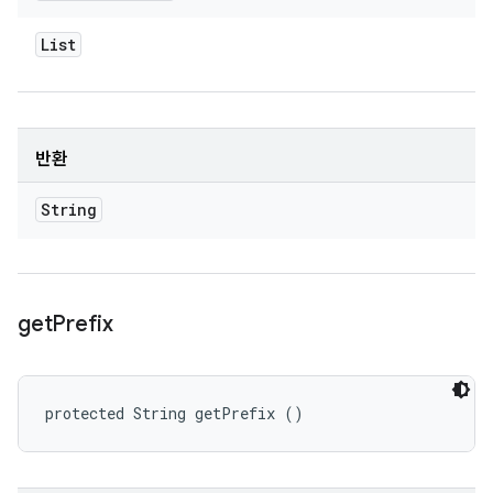
List
반환
String
get
Prefix
protected String getPrefix ()