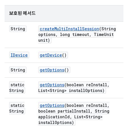
보호된 메서드
String
create
Multi
Install
Session
(String
options
,
long timeout
,
Time
Unit
unit)
IDevice
get
Device
()
String
get
Options
()
static
get
Options
(boolean re
Install
,
String
List<String> install
Options)
static
get
Options
(boolean re
Install
,
String
boolean partial
Install
,
String
application
Id
,
List<String>
install
Options)