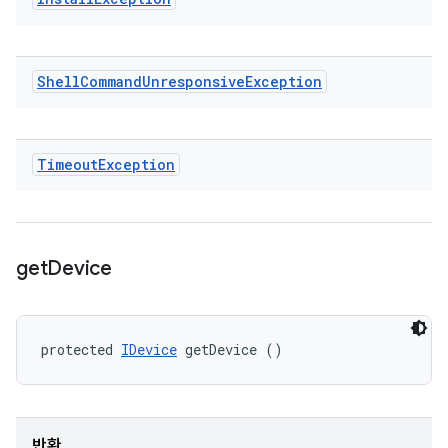
Shell
Command
Unresponsive
Exception
Timeout
Exception
get
Device
protected 
IDevice
 getDevice ()
반환