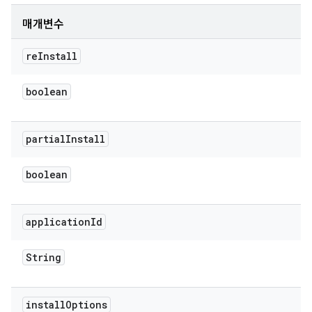
매개변수
re
Install
boolean
partial
Install
boolean
application
Id
String
install
Options