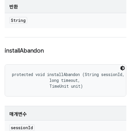
반환
String
install
Abandon
protected void installAbandon (String sessionId, 

                long timeout, 

                TimeUnit unit)
매개변수
session
Id