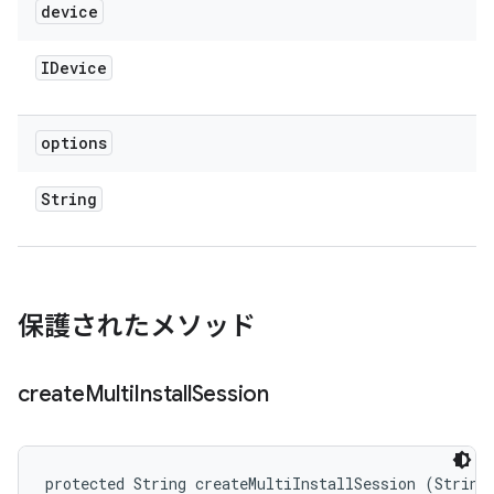
device
IDevice
options
String
保護されたメソッド
create
Multi
Install
Session
protected String createMultiInstallSession (String 