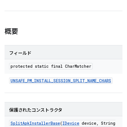
概要
フィールド
protected static final Char
Matcher
UNSAFE
_
PM
_
INSTALL
_
SESSION
_
SPLIT
_
NAME
_
CHARS
保護されたコンストラクタ
Split
Apk
Installer
Base
(
IDevice
device
,
String