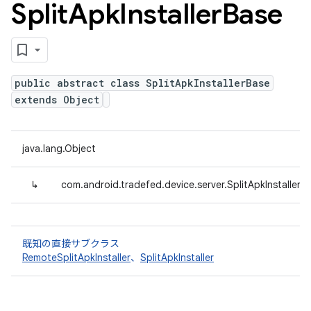
Split
Apk
Installer
Base
public abstract class SplitApkInstallerBase
extends Object
java.lang.Object
↳
com.android.tradefed.device.server.SplitApkInstallerB
既知の直接サブクラス
RemoteSplitApkInstaller
、
SplitApkInstaller