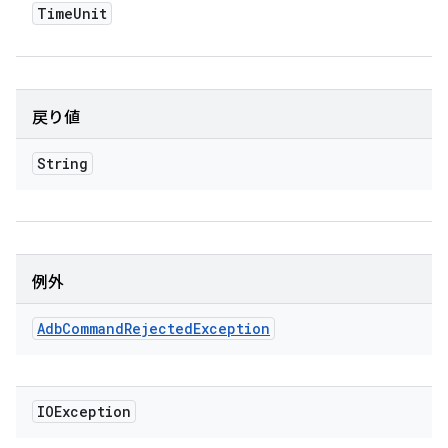
Time
Unit
戻り値
String
例外
Adb
Command
Rejected
Exception
IOException