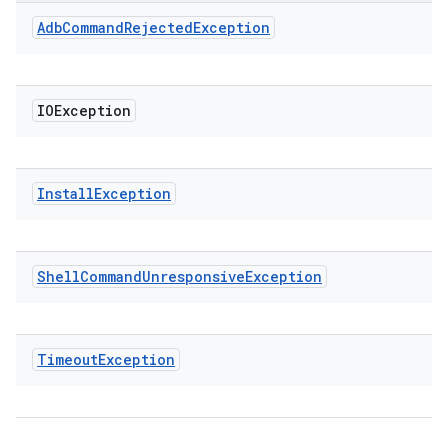
Adb
Command
Rejected
Exception
IOException
Install
Exception
Shell
Command
Unresponsive
Exception
Timeout
Exception