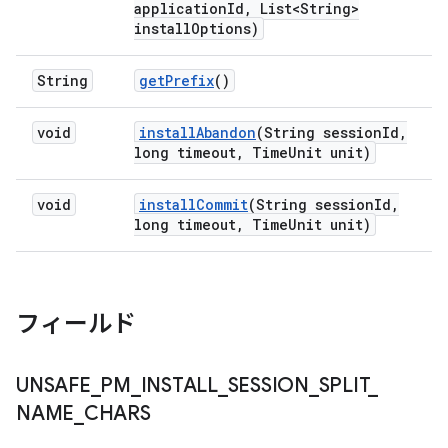
application
Id
,
List<String>
install
Options)
String
get
Prefix
()
void
install
Abandon
(String session
Id
,
long timeout
,
Time
Unit unit)
void
install
Commit
(String session
Id
,
long timeout
,
Time
Unit unit)
フィールド
UNSAFE
_
PM
_
INSTALL
_
SESSION
_
SPLIT
_
NAME
_
CHARS