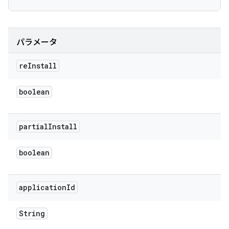
パラメータ
re
Install
boolean
partial
Install
boolean
application
Id
String