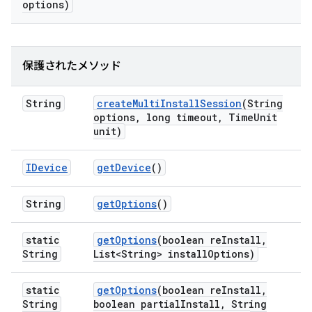
options)
保護されたメソッド
String
create
Multi
Install
Session
(String
options
,
long timeout
,
Time
Unit
unit)
IDevice
get
Device
()
String
get
Options
()
static
get
Options
(boolean re
Install
,
String
List<String> install
Options)
static
get
Options
(boolean re
Install
,
String
boolean partial
Install
,
String