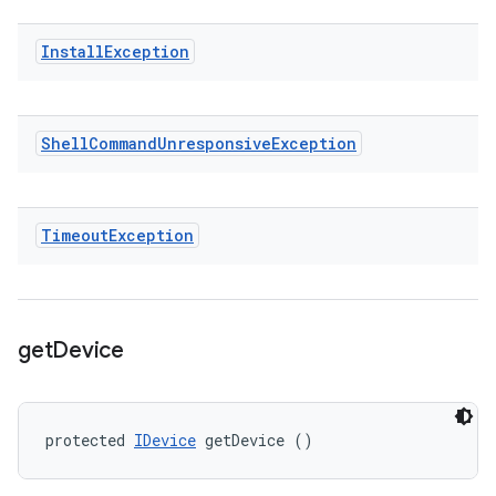
Install
Exception
Shell
Command
Unresponsive
Exception
Timeout
Exception
get
Device
protected 
IDevice
 getDevice ()