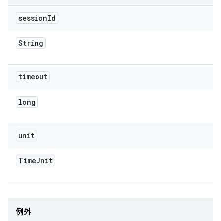
session
Id
String
timeout
long
unit
Time
Unit
例外