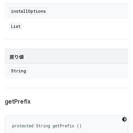
install
Options
List
戻り値
String
get
Prefix
protected String getPrefix ()