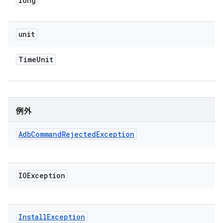
long
unit
Time
Unit
例外
Adb
Command
Rejected
Exception
IOException
Install
Exception