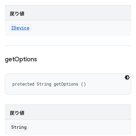
戻り値
IDevice
get
Options
protected String getOptions ()
戻り値
String