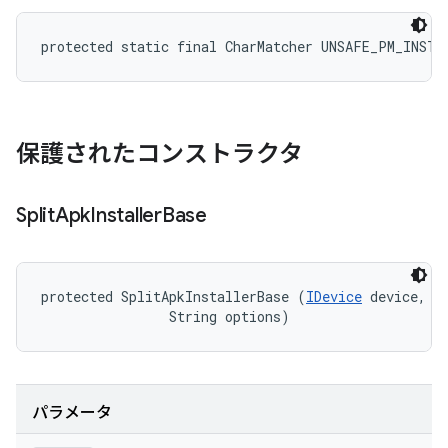
protected static final CharMatcher UNSAFE_PM_INSTA
保護されたコンストラクタ
Split
Apk
Installer
Base
protected SplitApkInstallerBase (
IDevice
 device, 

                String options)
パラメータ