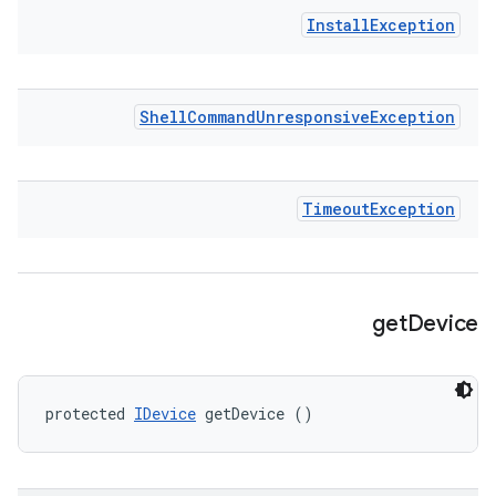
Install
Exception
Shell
Command
Unresponsive
Exception
Timeout
Exception
get
Device
protected 
IDevice
 getDevice ()