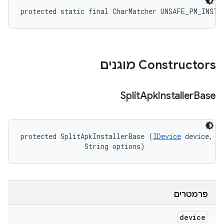
protected static final CharMatcher UNSAFE_PM_INSTA
‫Constructors מוגנים
Split
Apk
Installer
Base
protected SplitApkInstallerBase (
IDevice
 device, 

                String options)
פרמטרים
device