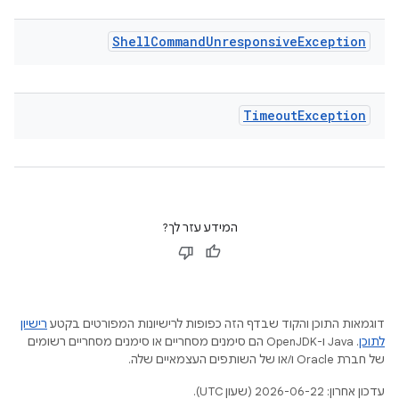
Shell
Command
Unresponsive
Exception
Timeout
Exception
המידע עזר לך?
דוגמאות התוכן והקוד שבדף הזה כפופות לרישיונות המפורטים בקטע
רישיון
לתוכן
.‏ Java ו-OpenJDK הם סימנים מסחריים או סימנים מסחריים רשומים
של חברת Oracle ו/או של השותפים העצמאיים שלה.
עדכון אחרון: 2026-06-22 (שעון UTC).