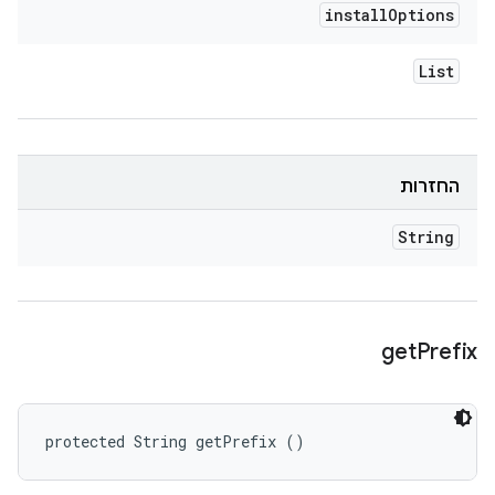
install
Options
List
החזרות
String
get
Prefix
protected String getPrefix ()