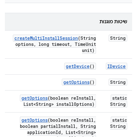
שיטות מוגנות
create
Multi
Install
Session
(String
String
options
,
long timeout
,
Time
Unit
unit)
get
Device
()
IDevice
get
Options
()
String
get
Options
(boolean re
Install
,
static
List<String> install
Options)
String
get
Options
(boolean re
Install
,
static
boolean partial
Install
,
String
String
application
Id
,
List<String>