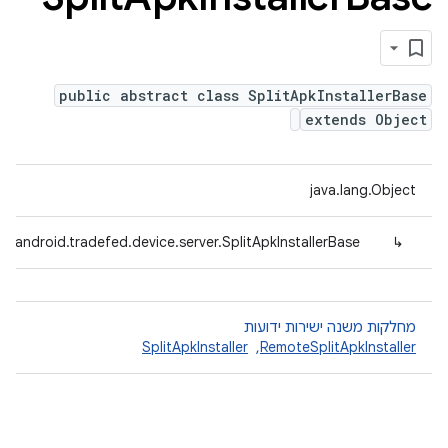
public abstract class SplitApkInstallerBase
extends Object
java.lang.Object
m.android.tradefed.device.server.SplitApkInstallerBase
↳
מחלקות משנה ישירות ידועות
RemoteSplitApkInstaller
, ‏
SplitApkInstaller