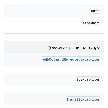
unit
Time
Unit
הקפצת הודעות שגיאה (throw)
Adb
Command
Rejected
Exception
IOException
Install
Exception