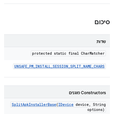
סיכום
שדות
protected static final Char
Matcher
UNSAFE
_
PM
_
INSTALL
_
SESSION
_
SPLIT
_
NAME
_
CHARS
‫Constructors מוגנים
Split
Apk
Installer
Base
(
IDevice
device
,
String
options)