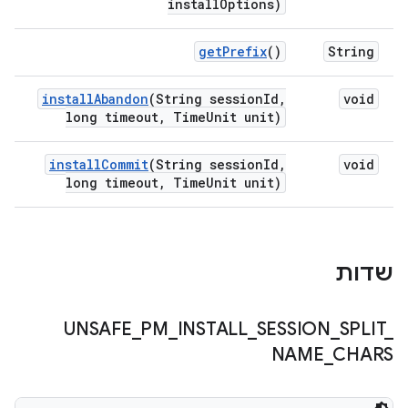
install
Options)
get
Prefix
()
String
install
Abandon
(String session
Id
,
void
long timeout
,
Time
Unit unit)
install
Commit
(String session
Id
,
void
long timeout
,
Time
Unit unit)
שדות
UNSAFE
_
PM
_
INSTALL
_
SESSION
_
SPLIT
_
NAME
_
CHARS