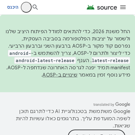
היכנס
החל משנת 2026, כדי להתאים למודל הפיתוח היציב שלנו
ולשמור על יציבות הפלטפורמה בסביבה העסקית,
נפרסם קוד מקור ב-AOSP ברבעון השני וברבעון הרביעי.
כדי ליצור ולתרום ל-AOSP, צריך להשתמש ב-
android-
latest-release
. הענף
android-latest-release
manifest תמיד יפנה לגרסה האחרונה שנדחפה ל-AOSP.
מידע נוסף זמין במאמר
שינויים ב-AOSP
.
‫Google משתמשת בטכנולוגיית AI כדי לתרגם תוכן
לשפה המועדפת עליך. בתרגומים כאלו עשויות להיות
שגיאות.