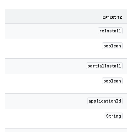
פרמטרים
re
Install
boolean
partial
Install
boolean
application
Id
String