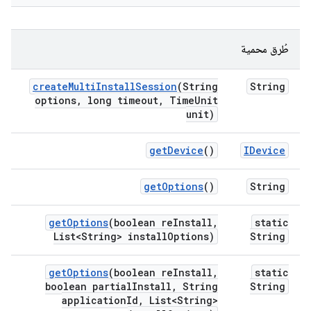
طُرق محمية
create
Multi
Install
Session
(String
String
options
,
long timeout
,
Time
Unit
unit)
get
Device
()
IDevice
get
Options
()
String
get
Options
(boolean re
Install
,
static
List<String> install
Options)
String
get
Options
(boolean re
Install
,
static
boolean partial
Install
,
String
String
application
Id
,
List<String>