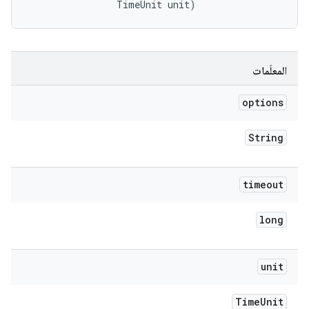
                TimeUnit unit)
المعلَمات
options
String
timeout
long
unit
Time
Unit