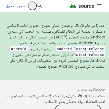
تسجيل الدخول
اعتبارًا من عام 2026، ولضمان اتّساق نموذج التطوير الثابت الأساسي
واستقرار المنصة في النظام المتكامل، سننشر رمز المصدر في مشروع
Android مفتوح المصدر (AOSP) في الربعَين الثاني والرابع. لبناء
مشروع Android مفتوح المصدر والمساهمة فيه، استخدِم
android-latest-release
. سيشير فرع بيان
android-
latest-release
دائمًا إلى أحدث إصدار تم نشره في مشروع
Android مفتوح المصدر. لمزيد من المعلومات، يُرجى الاطّلاع على
التغييرات في مشروع Android مفتوح المصدر
.
تستخدم Google تكنولوجيا الذكاء الاصطناعي لترجمة المحتوى إلى
لغتك المفضّلة، وقد تتضمّن بعض الأخطاء.