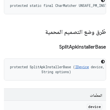
protected static final CharMatcher UNSAFE_PM_INSTA
طُرق وضع التصميم المحمية
Split
Apk
Installer
Base
protected SplitApkInstallerBase (
IDevice
 device, 

                String options)
المعلَمات
device