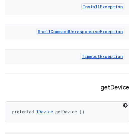
Install
Exception
Shell
Command
Unresponsive
Exception
Timeout
Exception
get
Device
protected 
IDevice
 getDevice ()