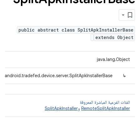
public abstract class SplitApkInstallerBase
extends Object
java.lang.Object
m.android.tradefed.device.server.SplitApkInstallerBase
↳
الفئات الفرعية المباشرة المعروفة
RemoteSplitApkInstaller
و
SplitApkInstaller