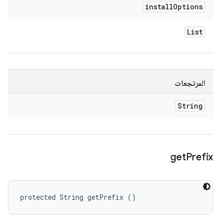
install
Options
List
المرتجعات
String
get
Prefix
protected String getPrefix ()