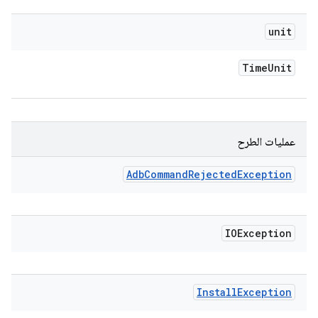
unit
Time
Unit
عمليات الطرح
Adb
Command
Rejected
Exception
IOException
Install
Exception