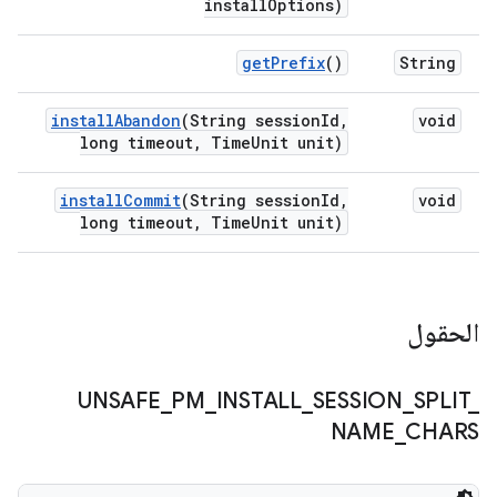
install
Options)
get
Prefix
()
String
install
Abandon
(String session
Id
,
void
long timeout
,
Time
Unit unit)
install
Commit
(String session
Id
,
void
long timeout
,
Time
Unit unit)
الحقول
UNSAFE
_
PM
_
INSTALL
_
SESSION
_
SPLIT
_
NAME
_
CHARS