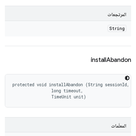
المرتجعات
String
install
Abandon
protected void installAbandon (String sessionId, 

                long timeout, 

                TimeUnit unit)
المعلَمات