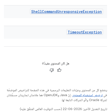
Shell
Command
Unresponsive
Exception
Timeout
Exception
هل كان المحتوى مفيدًا؟
يخضع كل من المحتوى وعيّنات التعليمات البرمجية في هذه الصفحة للتراخيص الموضحّة
في
ترخيص استخدام المحتوى
. إنّ Java وOpenJDK هما علامتان تجاريتان مسجَّلتان
لشركة Oracle و/أو الشركات التابعة لها.
تاريخ التعديل الأخير: 2026-06-22 (حسب التوقيت العالمي المتفَّق عليه)