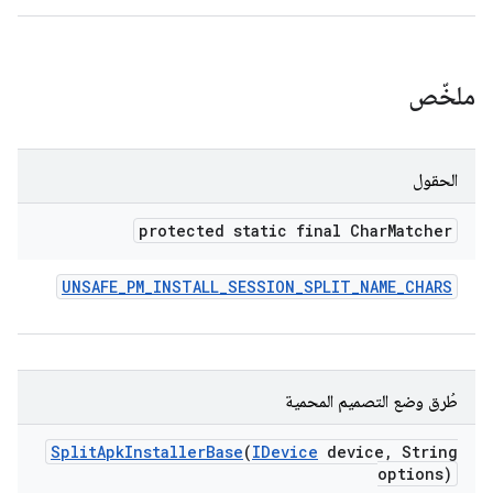
ملخّص
الحقول
protected static final Char
Matcher
UNSAFE
_
PM
_
INSTALL
_
SESSION
_
SPLIT
_
NAME
_
CHARS
طُرق وضع التصميم المحمية
Split
Apk
Installer
Base
(
IDevice
device
,
String
options)