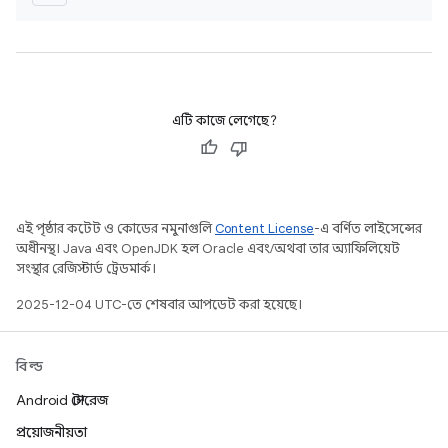
এটি কাজে লেগেছে?
এই পৃষ্ঠার কন্টেন্ট ও কোডের নমুনাগুলি
Content License
-এ বর্ণিত লাইসেন্সের
অধীনস্থ। Java এবং OpenJDK হল Oracle এবং/অথবা তার অ্যাফিলিয়েট
সংস্থার রেজিস্টার্ড ট্রেডমার্ক।
2025-12-04 UTC-তে শেষবার আপডেট করা হয়েছে।
বিল্ড
Android স্টোরেজ
প্রয়োজনীয়তা