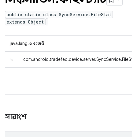
public static class SyncService.FileStat
extends Object
java.lang.অবজেক্ট
↳
com.android.tradefed.device.server.SyncService.FileSta
সারাংশ