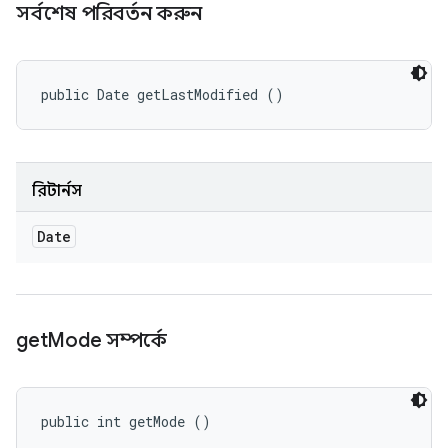
সর্বশেষ পরিবর্তন করুন
public Date getLastModified ()
রিটার্নস
Date
get
Mode সম্পর্কে
public int getMode ()