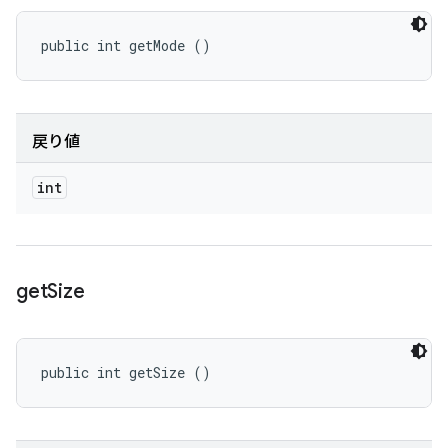
public int getMode ()
戻り値
int
get
Size
public int getSize ()