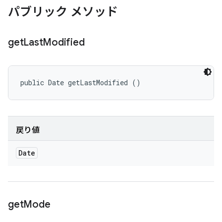
パブリック メソッド
get
Last
Modified
public Date getLastModified ()
戻り値
Date
get
Mode