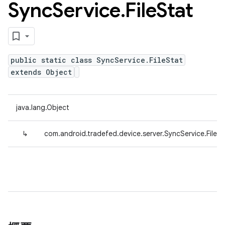
Sync
Service
.
File
Stat
public static class SyncService.FileStat
extends Object
java.lang.Object
↳
com.android.tradefed.device.server.SyncService.FileSt