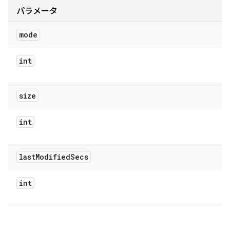
パラメータ
mode
int
size
int
last
Modified
Secs
int