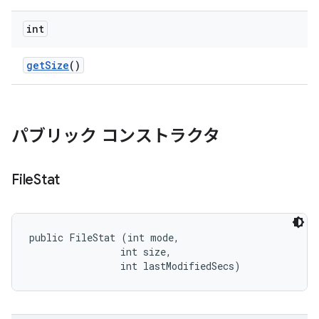
int
get
Size
()
パブリック コンストラクタ
File
Stat
public FileStat (int mode, 

                int size, 

                int lastModifiedSecs)