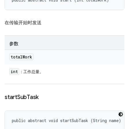
在传输开始时发送
参数
total
Work
int
：工作总量。
start
Sub
Task
public abstract void startSubTask (String name)