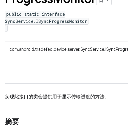
public static interface
SyncService.ISyncProgressMonitor
com.android.tradefed.device.server.SyncService.ISyncProgres
实现此接口的类会提供用于显示传输进度的方法。
摘要