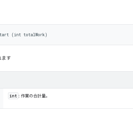
tart (int totalWork)
れます
int
: 作業の合計量。