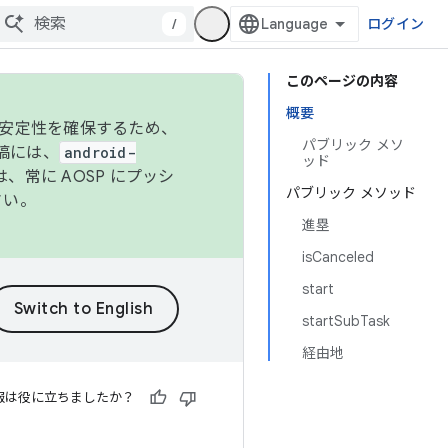
/
ログイン
このページの内容
概要
の安定性を確保するため、
パブリック メソ
投稿には、
android-
ッド
、常に AOSP にプッシ
パブリック メソッド
さい。
進塁
isCanceled
start
startSubTask
経由地
報は役に立ちましたか？