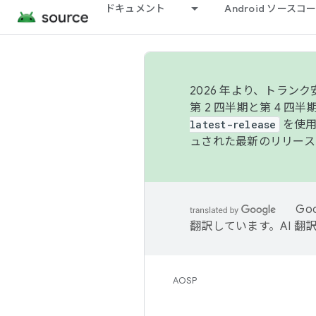
ドキュメント
Android ソース
2026 年より、トラ
第 2 四半期と第 4 四
latest-release
を使用
ュされた最新のリリース
Go
翻訳しています。AI 
AOSP