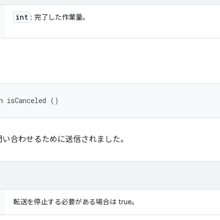
int
: 完了した作業量。
n isCanceled ()
問い合わせるために送信されました。
転送を停止する必要がある場合は true。