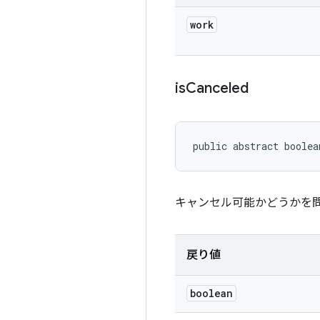
work
is
Canceled
public abstract boolea
キャンセル可能かどうかを
戻り値
boolean