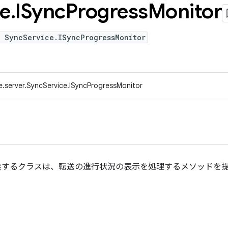
ce
.
ISync
Progress
Monitor
e SyncService.ISyncProgressMonitor
e.server.SyncService.ISyncProgressMonitor
装するクラスは、転送の進行状況の表示を処理するメソッドを