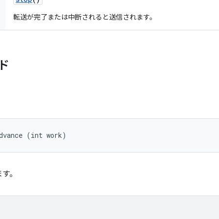
転送が完了または中断されると送信されます。
ド
dvance (int work)
ます。