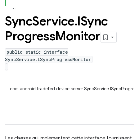
Sync
Service
.
ISync
Progress
Monitor
public static interface
SyncService.ISyncProgressMonitor
com.android.tradefed.device.server.SyncService.ISyncProgres
Les classes qui implémentent cette interface fournissent