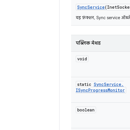
Sync
Service
(Inet
Socke
यह फ़ंक्शन, Sync service ऑब्जे
पब्लिक मेथड
void
static
Sync
Service
.
ISync
Progress
Monitor
boolean