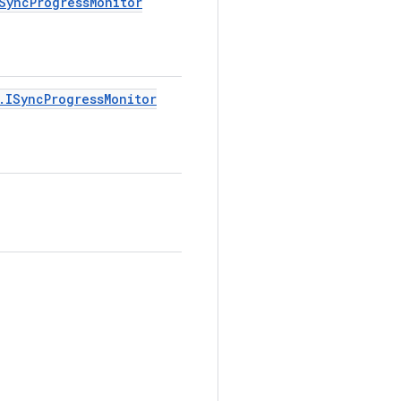
Sync
Progress
Monitor
.
ISync
Progress
Monitor