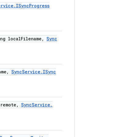
ervice
.
ISync
Progress
ng local
Filename
,
Sync
ame
,
Sync
Service
.
ISync
remote
,
Sync
Service
.