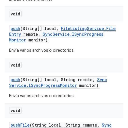
void
push
(String[] local
,
File
Listing
Service
.
File
Entry
remote
,
Sync
Service
.
ISync
Progress
Monitor
monitor)
Envía varios archivos o directorios.
void
push
(String[] local
,
String remote
,
Sync
Service
.
ISync
Progress
Monitor
monitor)
Envía varios archivos o directorios.
void
push
File
(String local
,
String remote
,
Sync