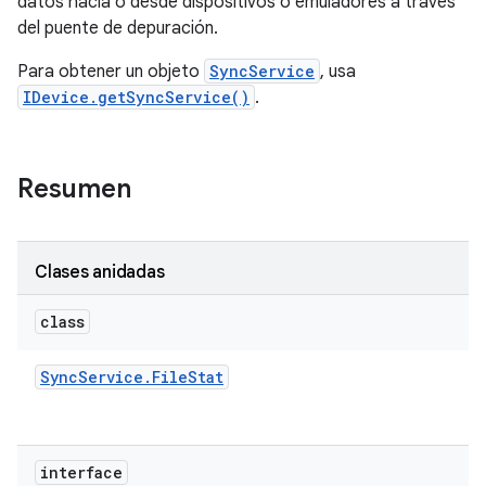
datos hacia o desde dispositivos o emuladores a través
del puente de depuración.
Para obtener un objeto
SyncService
, usa
IDevice.getSyncService()
.
Resumen
Clases anidadas
class
Sync
Service
.
File
Stat
interface