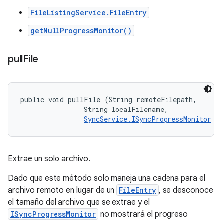
FileListingService.FileEntry
getNullProgressMonitor()
pull
File
public void pullFile (String remoteFilepath, 

                String localFilename, 

SyncService.ISyncProgressMonitor
 m
Extrae un solo archivo.
Dado que este método solo maneja una cadena para el
archivo remoto en lugar de un
FileEntry
, se desconoce
el tamaño del archivo que se extrae y el
ISyncProgressMonitor
no mostrará el progreso