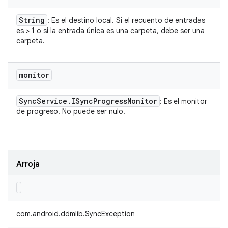
String
: Es el destino local. Si el recuento de entradas
es > 1 o si la entrada única es una carpeta, debe ser una
carpeta.
monitor
Sync
Service
.
ISync
Progress
Monitor
: Es el monitor
de progreso. No puede ser nulo.
Arroja
com.android.ddmlib.SyncException