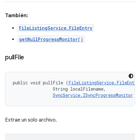
También:
FileListingService.FileEntry
getNullProgressMonitor()
pull
File
public void pullFile (
FileListingService.FileEntry
                String localFilename, 

SyncService.ISyncProgressMonitor
 m
Extrae un solo archivo.