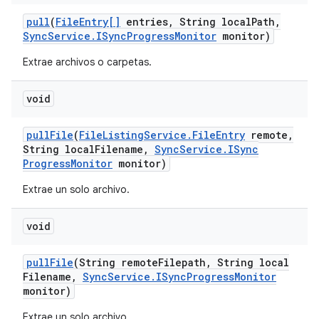
pull
(
File
Entry[]
entries
,
String local
Path
,
Sync
Service
.
ISync
Progress
Monitor
monitor)
Extrae archivos o carpetas.
void
pull
File
(
File
Listing
Service
.
File
Entry
remote
,
String local
Filename
,
Sync
Service
.
ISync
Progress
Monitor
monitor)
Extrae un solo archivo.
void
pull
File
(String remote
Filepath
,
String local
Filename
,
Sync
Service
.
ISync
Progress
Monitor
monitor)
Extrae un solo archivo.