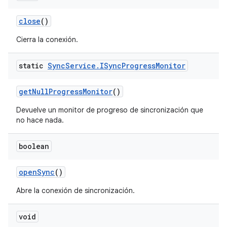
close
()
Cierra la conexión.
static
Sync
Service
.
ISync
Progress
Monitor
get
Null
Progress
Monitor
()
Devuelve un monitor de progreso de sincronización que
no hace nada.
boolean
open
Sync
()
Abre la conexión de sincronización.
void