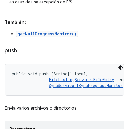
en caso de una excepción de E/S.
También:
getNullProgressMonitor()
push
public void push (String[] local, 

FileListingService.FileEntry
 remote
SyncService.ISyncProgressMonitor
 m
Envía varios archivos o directorios.