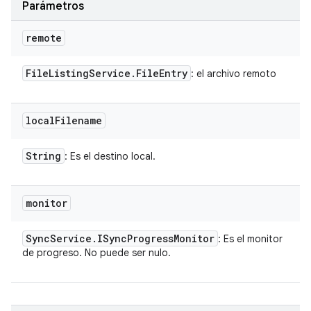
Parámetros
remote
File
Listing
Service
.
File
Entry
: el archivo remoto
local
Filename
String
: Es el destino local.
monitor
Sync
Service
.
ISync
Progress
Monitor
: Es el monitor
de progreso. No puede ser nulo.