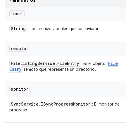
Parámetros
local
String
: Los archivos locales que se enviarán
remote
File
Listing
Service
.
File
Entry
File
: Es el objeto
Entry
remoto que representa un directorio.
monitor
Sync
Service
.
ISync
Progress
Monitor
: El monitor de
progreso