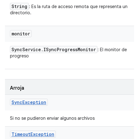
String
: Es la ruta de acceso remota que representa un
directorio.
monitor
Sync
Service
.
ISync
Progress
Monitor
: El monitor de
progreso
Arroja
Sync
Exception
Si no se pudieron enviar algunos archivos
Timeout
Exception