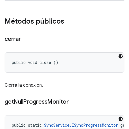
Métodos públicos
cerrar
public void close ()
Cierra la conexión.
get
Null
Progress
Monitor
public static 
SyncService.ISyncProgressMonitor
 get