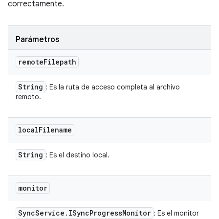
correctamente.
Parámetros
remote
Filepath
String
: Es la ruta de acceso completa al archivo
remoto.
local
Filename
String
: Es el destino local.
monitor
Sync
Service
.
ISync
Progress
Monitor
: Es el monitor