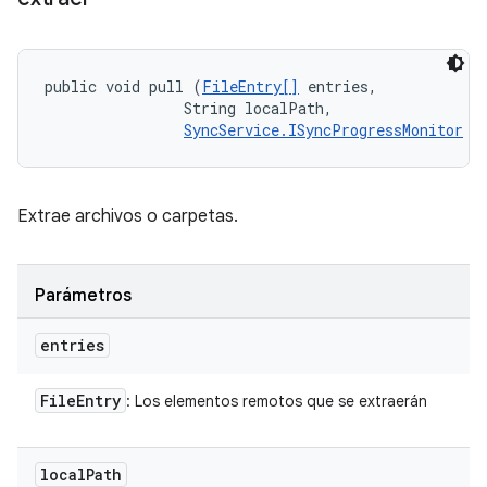
public void pull (
FileEntry[]
 entries, 

                String localPath, 

SyncService.ISyncProgressMonitor
 m
Extrae archivos o carpetas.
Parámetros
entries
File
Entry
: Los elementos remotos que se extraerán
local
Path