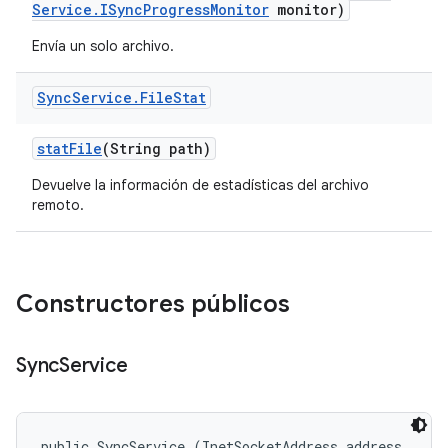
Service
.
ISync
Progress
Monitor
monitor)
Envía un solo archivo.
Sync
Service
.
File
Stat
stat
File
(String path)
Devuelve la información de estadísticas del archivo
remoto.
Constructores públicos
Sync
Service
public SyncService (InetSocketAddress address, 
