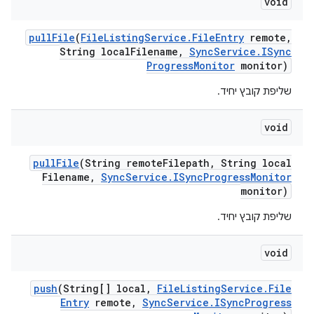
void
pull
File
(
File
Listing
Service
.
File
Entry
remote
,
String local
Filename
,
Sync
Service
.
ISync
Progress
Monitor
monitor)
שליפת קובץ יחיד.
void
pull
File
(String remote
Filepath
,
String local
Filename
,
Sync
Service
.
ISync
Progress
Monitor
monitor)
שליפת קובץ יחיד.
void
push
(String[] local
,
File
Listing
Service
.
File
Entry
remote
,
Sync
Service
.
ISync
Progress