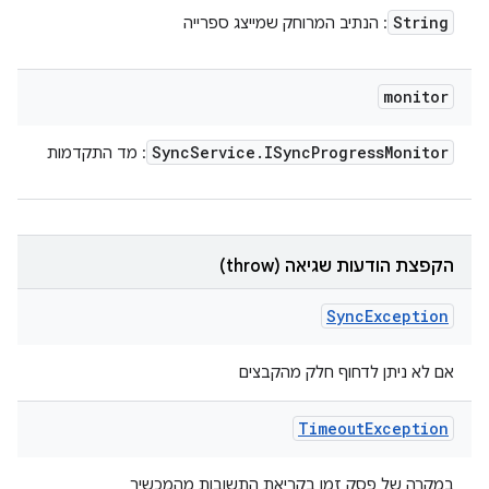
String
: הנתיב המרוחק שמייצג ספרייה
monitor
Sync
Service
.
ISync
Progress
Monitor
: מד התקדמות
הקפצת הודעות שגיאה (throw)
Sync
Exception
אם לא ניתן לדחוף חלק מהקבצים
Timeout
Exception
במקרה של פסק זמן בקריאת התשובות מהמכשיר