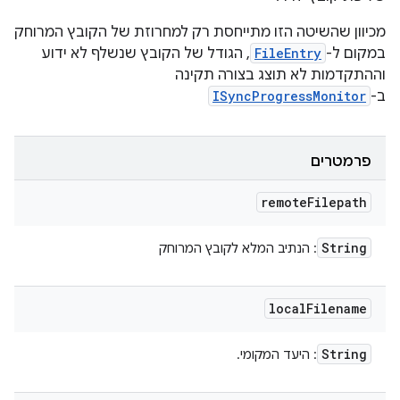
מכיוון שהשיטה הזו מתייחסת רק למחרוזת של הקובץ המרוחק
במקום ל-
FileEntry
, הגודל של הקובץ שנשלף לא ידוע
וההתקדמות לא תוצג בצורה תקינה
ב-
ISyncProgressMonitor
פרמטרים
remote
Filepath
String
: הנתיב המלא לקובץ המרוחק
local
Filename
String
: היעד המקומי.