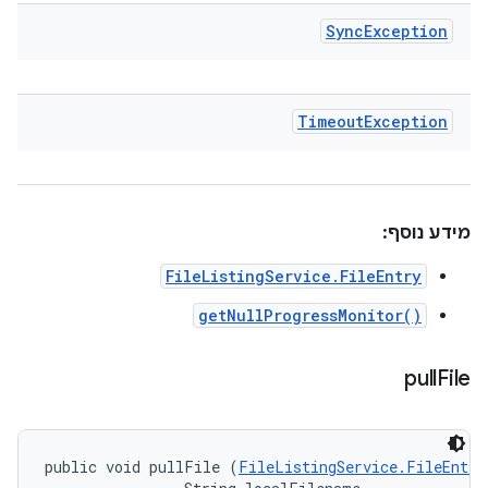
Sync
Exception
Timeout
Exception
מידע נוסף:
FileListingService.FileEntry
getNullProgressMonitor()
pull
File
public void pullFile (
FileListingService.FileEntry