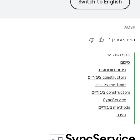
AOSP
המידע עזר לך?
בדף הזה
סיכום
כיתות מוטמעות
‫constructors ציבוריים
‫methods ציבוריים
‫constructors ציבוריים
SyncService
‫methods ציבוריים
סגירה
Sync
Service