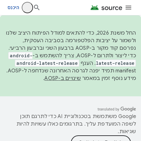
היכנס
החל משנת 2026, כדי להתאים למודל הפיתוח היציב שלנו
ולשמור על יציבות הפלטפורמה בסביבה העסקית,
נפרסם קוד מקור ב-AOSP ברבעון השני וברבעון הרביעי.
כדי ליצור ולתרום ל-AOSP, צריך להשתמש ב-
android-
latest-release
. הענף
android-latest-release
manifest תמיד יפנה לגרסה האחרונה שנדחפה ל-AOSP.
מידע נוסף זמין במאמר
שינויים ב-AOSP
.
‫Google משתמשת בטכנולוגיית AI כדי לתרגם תוכן
לשפה המועדפת עליך. בתרגומים כאלו עשויות להיות
שגיאות.