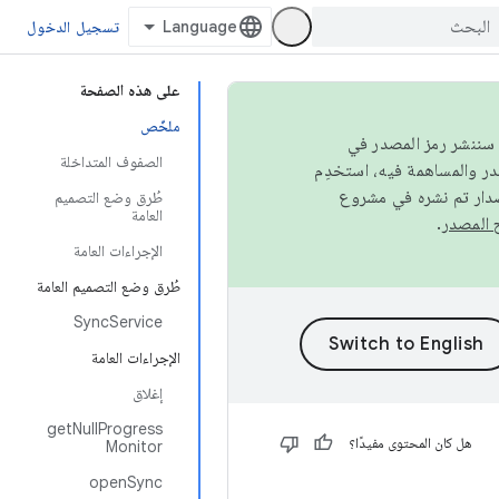
تسجيل الدخول
على هذه الصفحة
ملخّص
كامل، سننشر رمز المصدر في
الصفوف المتداخلة
صدار تم نشره في مشروع
طُرق وضع التصميم
العامة
.
الإجراءات العامة
طُرق وضع التصميم العامة
SyncService
الإجراءات العامة
إغلاق
getNullProgress
هل كان المحتوى مفيدًا؟
Monitor
openSync