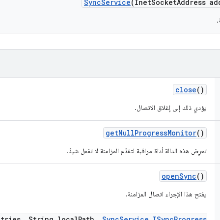
Sync
Service
(Inet
Socket
Address ad
.
close
()
يؤدي ذلك إلى إغلاق الاتصال.
get
Null
Progress
Monitor
()
تعرِض هذه الدالة أداة مراقبة لتقدّم المزامنة لا تفعل شيئًا.
open
Sync
()
يفتح هذا الإجراء اتصال المزامنة.
tries
,
String local
Path
,
Sync
Service
.
ISync
Progress