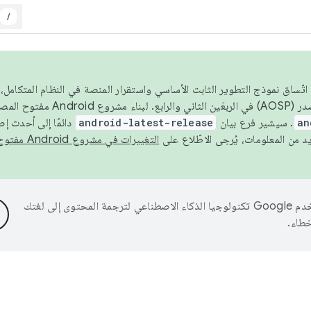
/
 عام 2026، ولضمان اتّساق نموذج التطوير الثابت الأساسي واستقرار المنصة في النظام المت
an
. سيشير فرع بيان
android-latest-release
دائمًا إلى أحدث إ
التغييرات في مشروع Android مفتوح المصدر
تستخدم Google تكنولوجيا الذكاء الاصطناعي لترجمة المحتوى إلى لغتك
خطاء.