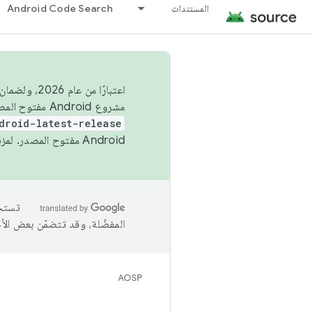
المستندات
Android Code Search
اعتبارًا من
مشروع Android مفتوح المصدر (AOSP) في الربعَين الثاني والرابع. لبناء مشروع Android مفتوح المصدر والمساهمة فيه، استخدِم
droid-latest-release
Android مفتوح المصدر. لمزيد من المعلومات، يُرجى الاطّلاع على
المفضّلة، وقد تتضمّن بعض الأ
AOSP