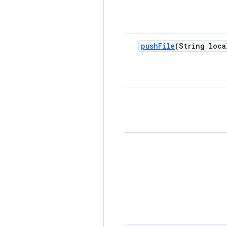
push
File
(String loca