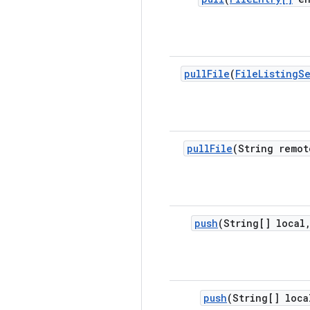
pull
File
(
File
Listing
S
pull
File
(String remot
push
(String[] local
push
(String[] loca