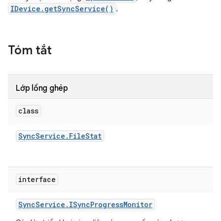
IDevice.getSyncService()
.
Tóm tắt
Lớp lồng ghép
class
Sync
Service
.
File
Stat
interface
Sync
Service
.
ISync
Progress
Monitor