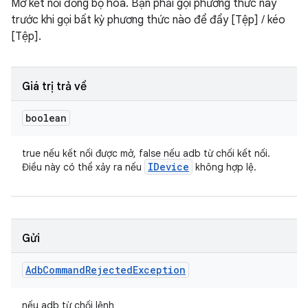
Mở kết nối đồng bộ hoá. Bạn phải gọi phương thức này
trước khi gọi bất kỳ phương thức nào để đẩy [Tệp] / kéo
[Tệp].
Giá trị trả về
boolean
true nếu kết nối được mở, false nếu adb từ chối kết nối.
IDevice
Điều này có thể xảy ra nếu
không hợp lệ.
Gửi
Adb
Command
Rejected
Exception
nếu adb từ chối lệnh