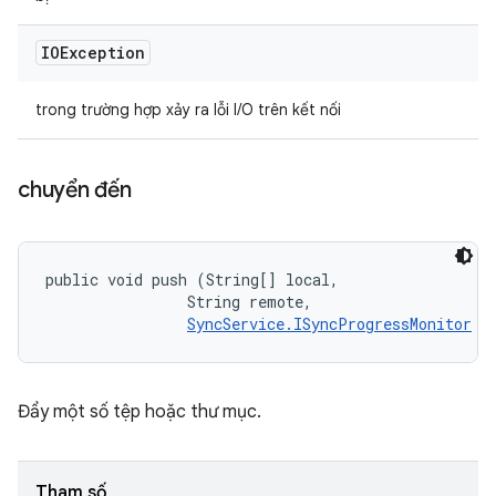
IOException
trong trường hợp xảy ra lỗi I/O trên kết nối
chuyển đến
public void push (String[] local, 

                String remote, 

SyncService.ISyncProgressMonitor
 m
Đẩy một số tệp hoặc thư mục.
Tham số