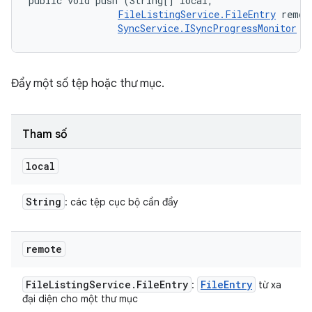
public void push (String[] local, 

FileListingService.FileEntry
 remote
SyncService.ISyncProgressMonitor
 m
Đẩy một số tệp hoặc thư mục.
Tham số
local
String
: các tệp cục bộ cần đẩy
remote
File
Listing
Service
.
File
Entry
File
Entry
:
từ xa
đại diện cho một thư mục