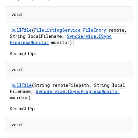
void
pull
File
(
File
Listing
Service
.
File
Entry
remote
,
String local
Filename
,
Sync
Service
.
ISync
Progress
Monitor
monitor)
Kéo một tệp.
void
pull
File
(String remote
Filepath
,
String local
Filename
,
Sync
Service
.
ISync
Progress
Monitor
monitor)
Kéo một tệp.
void