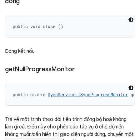
đóng
public void close ()
Đóng kết nối.
get
Null
Progress
Monitor
public static 
SyncService.ISyncProgressMonitor
 get
Trả về một trình theo dõi tiến trình đồng bộ hoá không
làm gì cả. Điều này cho phép các tác vụ ở chế độ nền
không muốn/cần hiển thị giao diện người dùng, chuyển một