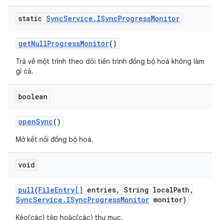
static
Sync
Service
.
ISync
Progress
Monitor
get
Null
Progress
Monitor
()
Trả về một trình theo dõi tiến trình đồng bộ hoá không làm
gì cả.
boolean
open
Sync
()
Mở kết nối đồng bộ hoá.
void
pull
(
File
Entry[]
entries
,
String local
Path
,
Sync
Service
.
ISync
Progress
Monitor
monitor)
Kéo(các) tệp hoặc(các) thư mục.