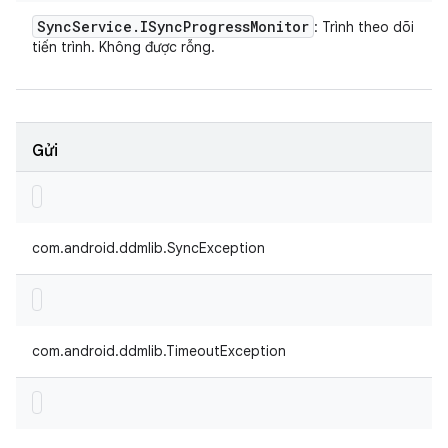
Sync
Service
.
ISync
Progress
Monitor
: Trình theo dõi
tiến trình. Không được rỗng.
Gửi
com.android.ddmlib.SyncException
com.android.ddmlib.TimeoutException