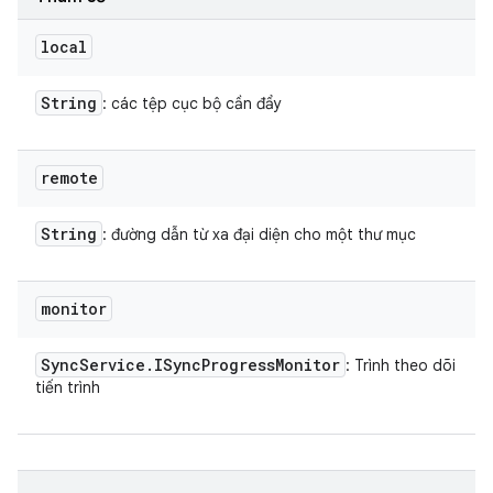
local
String
: các tệp cục bộ cần đẩy
remote
String
: đường dẫn từ xa đại diện cho một thư mục
monitor
Sync
Service
.
ISync
Progress
Monitor
: Trình theo dõi
tiến trình