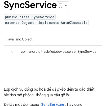
Sync
Service
public class SyncService
extends Object
implements AutoCloseable
java.lang.Object
↳
com.android.tradefed.device.server.SyncService
Lớp dịch vụ đồng bộ hoá để đẩy/kéo đến/từ các thiết
bị/trình mô phỏng, thông qua cầu gỡ lỗi.
Để lấy một đối tượng
SyncService
, hãy dùng