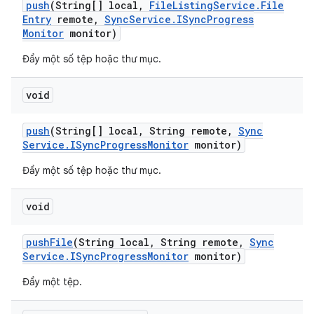
push
(String[] local
,
File
Listing
Service
.
File
Entry
remote
,
Sync
Service
.
ISync
Progress
Monitor
monitor)
Đẩy một số tệp hoặc thư mục.
void
push
(String[] local
,
String remote
,
Sync
Service
.
ISync
Progress
Monitor
monitor)
Đẩy một số tệp hoặc thư mục.
void
push
File
(String local
,
String remote
,
Sync
Service
.
ISync
Progress
Monitor
monitor)
Đẩy một tệp.