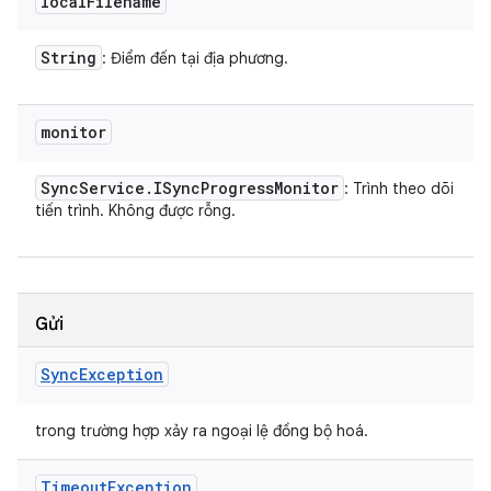
local
Filename
String
: Điểm đến tại địa phương.
monitor
Sync
Service
.
ISync
Progress
Monitor
: Trình theo dõi
tiến trình. Không được rỗng.
Gửi
Sync
Exception
trong trường hợp xảy ra ngoại lệ đồng bộ hoá.
Timeout
Exception