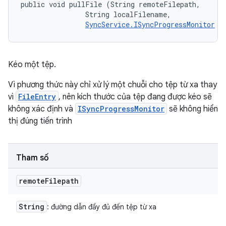
public void pullFile (String remoteFilepath, 

                String localFilename, 

SyncService.ISyncProgressMonitor
 m
Kéo một tệp.
Vì phương thức này chỉ xử lý một chuỗi cho tệp từ xa thay
vì
FileEntry
, nên kích thước của tệp đang được kéo sẽ
không xác định và
ISyncProgressMonitor
sẽ không hiển
thị đúng tiến trình
Tham số
remote
Filepath
String
: đường dẫn đầy đủ đến tệp từ xa