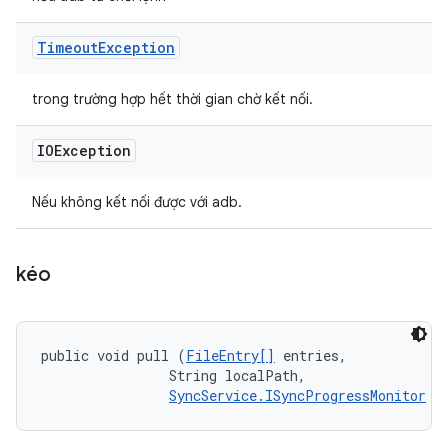
Timeout
Exception
trong trường hợp hết thời gian chờ kết nối.
IOException
Nếu không kết nối được với adb.
kéo
public void pull (
FileEntry[]
 entries, 

                String localPath, 

SyncService.ISyncProgressMonitor
 m