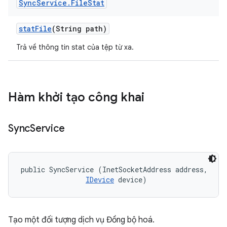
Sync
Service
.
File
Stat
stat
File
(String path)
Trả về thông tin stat của tệp từ xa.
Hàm khởi tạo công khai
Sync
Service
public SyncService (InetSocketAddress address, 

IDevice
 device)
Tạo một đối tượng dịch vụ Đồng bộ hoá.