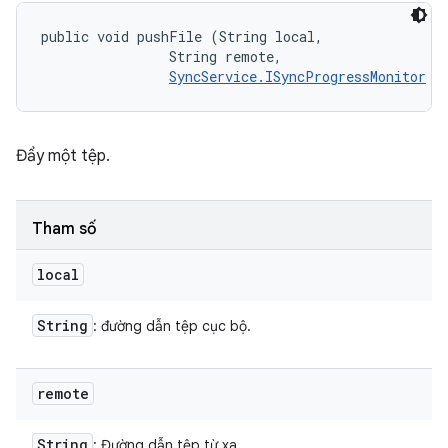
public void pushFile (String local, 

                String remote, 

SyncService.ISyncProgressMonitor
 m
Đẩy một tệp.
Tham số
local
String
: đường dẫn tệp cục bộ.
remote
String
: Đường dẫn tệp từ xa.