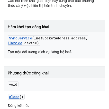
Các lớp triển khai giao diện này cung cấp các phương
thức xử lý việc hiển thị tiến trình chuyển.
Hàm khởi tạo công khai
Sync
Service
(Inet
Socket
Address address
,
IDevice
device)
Tạo một đối tượng dịch vụ Đồng bộ hoá.
Phương thức công khai
void
close
()
Đóng kết nối.