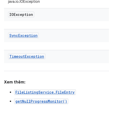
java.io.IOException
IOException
Sync
Exception
Timeout
Exception
Xem thêm:
FileListingService.FileEntry
getNullProgressMonitor()