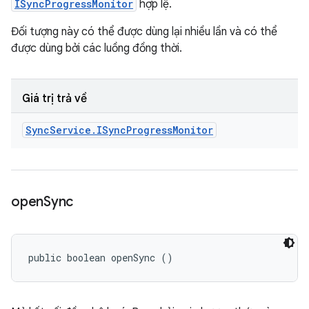
ISyncProgressMonitor
hợp lệ.
Đối tượng này có thể được dùng lại nhiều lần và có thể
được dùng bởi các luồng đồng thời.
Giá trị trả về
Sync
Service
.
ISync
Progress
Monitor
open
Sync
public boolean openSync ()