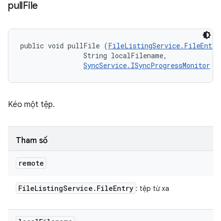
pull
File
public void pullFile (
FileListingService.FileEntry
                String localFilename, 

SyncService.ISyncProgressMonitor
 m
Kéo một tệp.
Tham số
remote
File
Listing
Service
.
File
Entry
: tệp từ xa