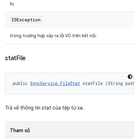
bị.
IOException
trong trường hợp xảy ra lỗi I/O trên kết nối.
stat
File
public 
SyncService.FileStat
 statFile (String path)
Trả về thông tin stat của tệp từ xa.
Tham số