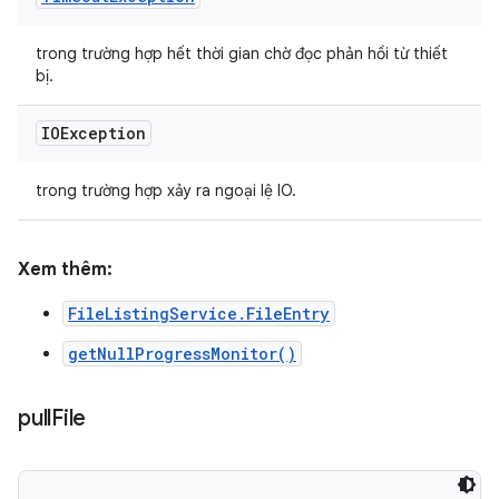
trong trường hợp hết thời gian chờ đọc phản hồi từ thiết
bị.
IOException
trong trường hợp xảy ra ngoại lệ IO.
Xem thêm:
FileListingService.FileEntry
getNullProgressMonitor()
pull
File