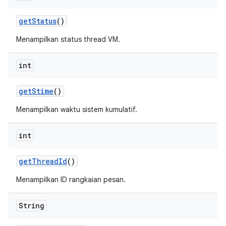
get
Status
()
Menampilkan status thread VM.
int
get
Stime
()
Menampilkan waktu sistem kumulatif.
int
get
Thread
Id
()
Menampilkan ID rangkaian pesan.
String