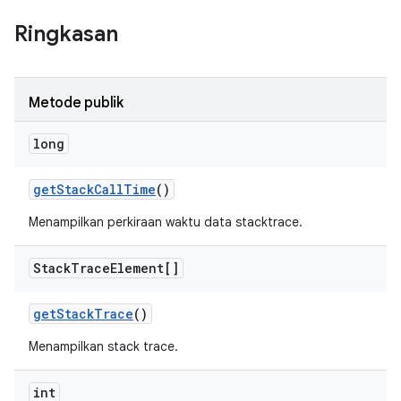
Ringkasan
Metode publik
long
get
Stack
Call
Time
()
Menampilkan perkiraan waktu data stacktrace.
Stack
Trace
Element[]
get
Stack
Trace
()
Menampilkan stack trace.
int