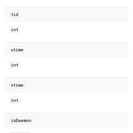
tid
int
utime
int
stime
int
is
Daemon