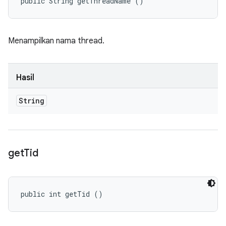
public String getThreadName ()
Menampilkan nama thread.
Hasil
String
get
Tid
public int getTid ()