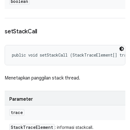
boolean
set
Stack
Call
public void setStackCall (StackTraceElement[] trac
Menetapkan panggilan stack thread.
Parameter
trace
Stack
Trace
Element
: informasi stackcall.