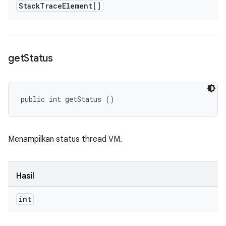
Stack
Trace
Element[]
get
Status
public int getStatus ()
Menampilkan status thread VM.
Hasil
int