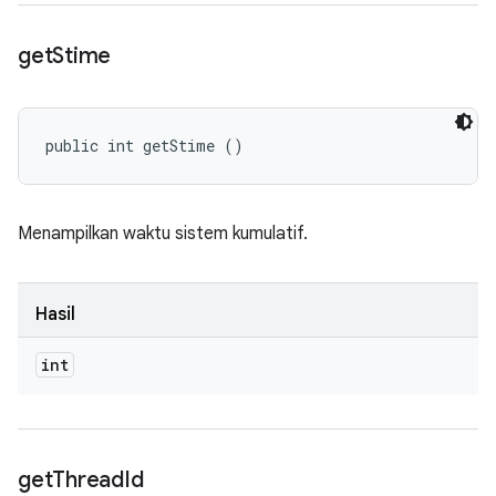
get
Stime
public int getStime ()
Menampilkan waktu sistem kumulatif.
Hasil
int
get
Thread
Id