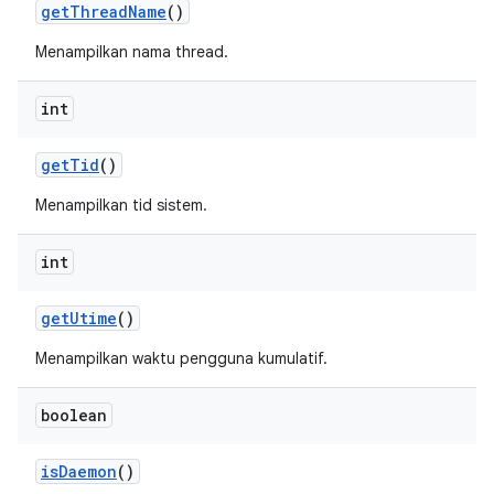
get
Thread
Name
()
Menampilkan nama thread.
int
get
Tid
()
Menampilkan tid sistem.
int
get
Utime
()
Menampilkan waktu pengguna kumulatif.
boolean
is
Daemon
()