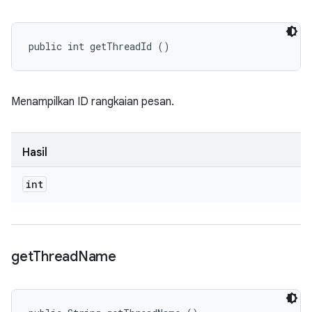
public int getThreadId ()
Menampilkan ID rangkaian pesan.
Hasil
int
get
Thread
Name