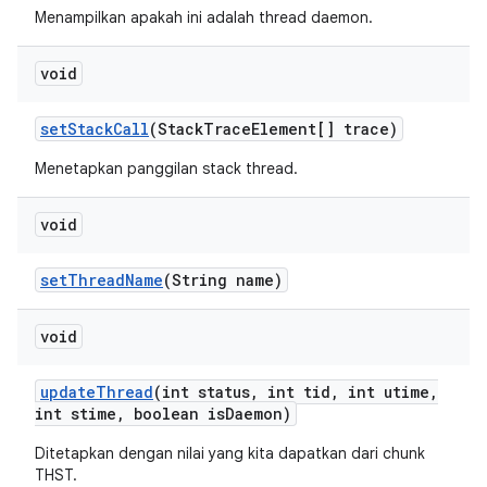
Menampilkan apakah ini adalah thread daemon.
void
set
Stack
Call
(Stack
Trace
Element[] trace)
Menetapkan panggilan stack thread.
void
set
Thread
Name
(String name)
void
update
Thread
(int status
,
int tid
,
int utime
,
int stime
,
boolean is
Daemon)
Ditetapkan dengan nilai yang kita dapatkan dari chunk
THST.