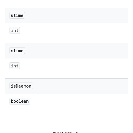
utime
int
stime
int
is
Daemon
boolean