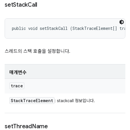
set
Stack
Call
public void setStackCall (StackTraceElement[] trac
스레드의 스택 호출을 설정합니다.
매개변수
trace
Stack
Trace
Element
: stackcall 정보입니다.
set
Thread
Name