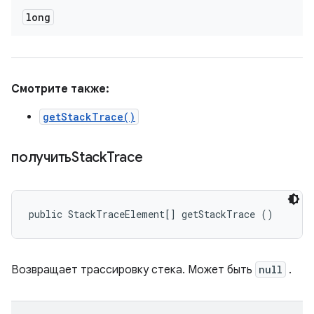
long
Смотрите также:
getStackTrace()
получитьStack
Trace
public StackTraceElement[] getStackTrace ()
Возвращает трассировку стека. Может быть
null
.