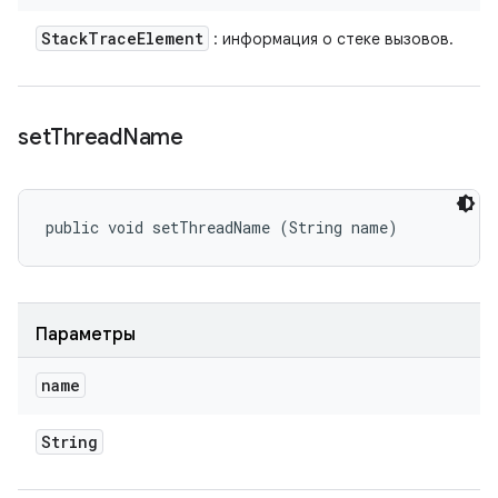
Stack
Trace
Element
: информация о стеке вызовов.
set
Thread
Name
public void setThreadName (String name)
Параметры
name
String