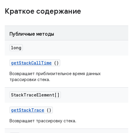
Краткое содержание
Публичные методы
long
get
Stack
Call
Time
()
Возвращает приблизительное время данных
трассировки стека.
Stack
Trace
Element[]
get
Stack
Trace
()
Возвращает трассировку стека.