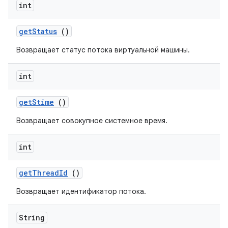
int
get
Status
()
Возвращает статус потока виртуальной машины.
int
get
Stime
()
Возвращает совокупное системное время.
int
get
Thread
Id
()
Возвращает идентификатор потока.
String