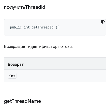
получитьThread
Id
public int getThreadId ()
Возвращает идентификатор потока.
Возврат
int
get
Thread
Name