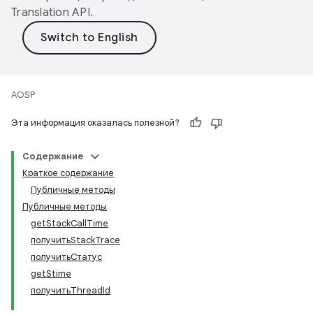
Translation API
.
AOSP
Эта информация оказалась полезной?
Содержание
Краткое содержание
Публичные методы
Публичные методы
getStackCallTime
получитьStackTrace
получитьСтатус
getStime
получитьThreadId