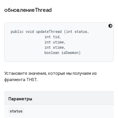
обновлениеThread
public void updateThread (int status, 

                int tid, 

                int utime, 

                int stime, 

                boolean isDaemon)
Установите значения, которые мы получаем из
фрагмента THST.
Параметры
status