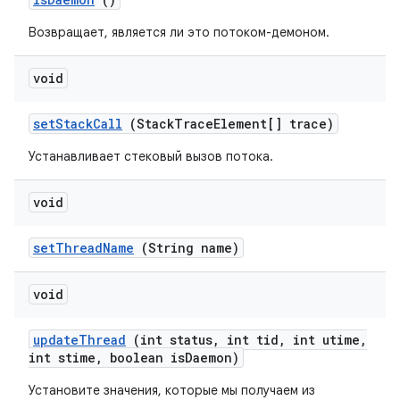
Возвращает, является ли это потоком-демоном.
void
set
Stack
Call
(Stack
Trace
Element[] trace)
Устанавливает стековый вызов потока.
void
set
Thread
Name
(String name)
void
update
Thread
(int status
,
int tid
,
int utime
,
int stime
,
boolean is
Daemon)
Установите значения, которые мы получаем из