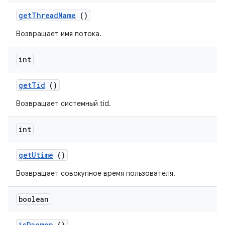
get
Thread
Name
()
Возвращает имя потока.
int
get
Tid
()
Возвращает системный tid.
int
get
Utime
()
Возвращает совокупное время пользователя.
boolean
is
Daemon
()