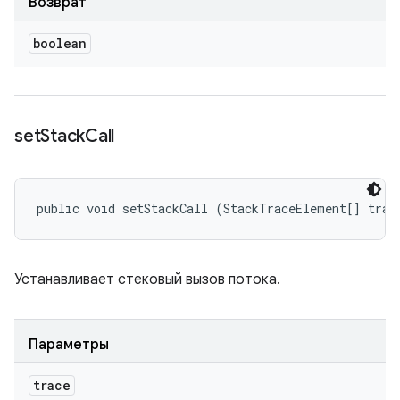
Возврат
boolean
set
Stack
Call
public void setStackCall (StackTraceElement[] trac
Устанавливает стековый вызов потока.
Параметры
trace