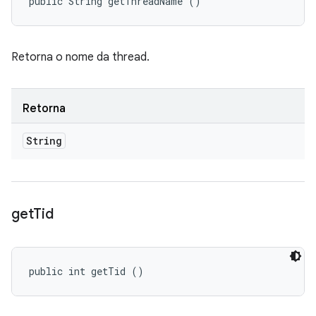
public String getThreadName ()
Retorna o nome da thread.
Retorna
String
get
Tid
public int getTid ()