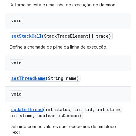
Retorna se esta é uma linha de execução de daemon.
void
set
Stack
Call
(Stack
Trace
Element[] trace)
Define a chamada de pilha da linha de execução.
void
set
Thread
Name
(String name)
void
update
Thread
(int status
,
int tid
,
int utime
,
int stime
,
boolean is
Daemon)
Definido com os valores que recebemos de um bloco
THST.