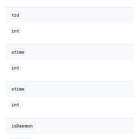
tid
int
utime
int
stime
int
is
Daemon