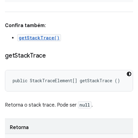
Confira também
:
getStackTrace()
get
Stack
Trace
public StackTraceElement[] getStackTrace ()
Retorna o stack trace. Pode ser
null
.
Retorna