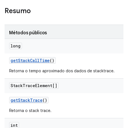
Resumo
Métodos públicos
long
get
Stack
Call
Time
()
Retorna o tempo aproximado dos dados de stacktrace.
Stack
Trace
Element[]
get
Stack
Trace
()
Retorna o stack trace.
int