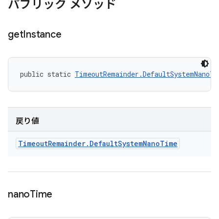
パブリック メソッド
get
Instance
public static 
TimeoutRemainder.DefaultSystemNanoTi
戻り値
Timeout
Remainder
.
Default
System
Nano
Time
nano
Time