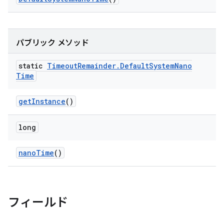
パブリック メソッド
static
Timeout
Remainder
.
Default
System
Nano
Time
get
Instance
()
long
nano
Time
()
フィールド