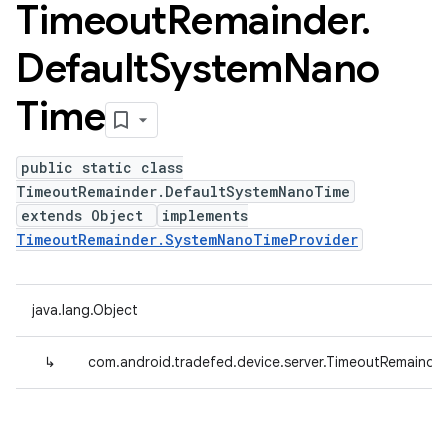
Timeout
Remainder
.
Default
System
Nano
Time
public static class
TimeoutRemainder.DefaultSystemNanoTime
extends Object
implements
TimeoutRemainder.SystemNanoTimeProvider
java.lang.Object
↳
com.android.tradefed.device.server.TimeoutRemainde