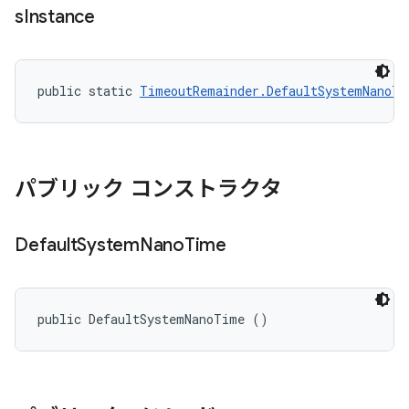
s
Instance
public static 
TimeoutRemainder.DefaultSystemNanoTi
パブリック コンストラクタ
Default
System
Nano
Time
public DefaultSystemNanoTime ()