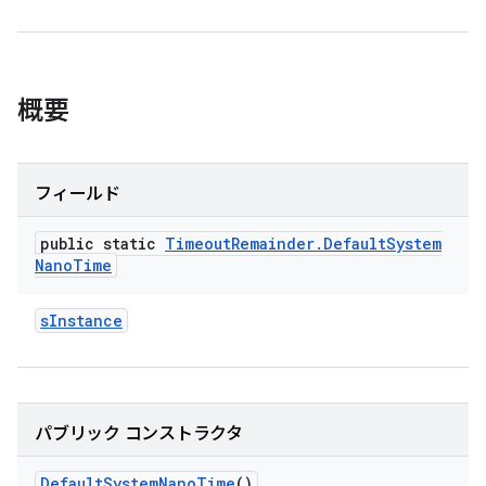
概要
フィールド
public static
Timeout
Remainder
.
Default
System
Nano
Time
s
Instance
パブリック コンストラクタ
Default
System
Nano
Time
()