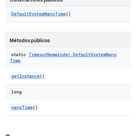
Constructores públicos
Default
System
Nano
Time
()
Métodos públicos
static
Timeout
Remainder
.
Default
System
Nano
Time
get
Instance
()
long
nano
Time
()