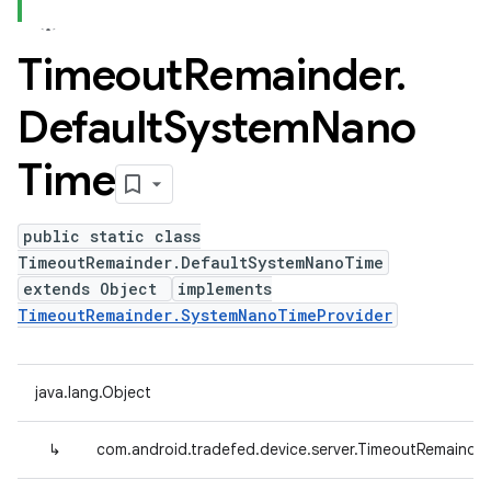
Timeout
Remainder
.
Default
System
Nano
Time
public static class
TimeoutRemainder.DefaultSystemNanoTime
extends Object
implements
TimeoutRemainder.SystemNanoTimeProvider
java.lang.Object
↳
com.android.tradefed.device.server.TimeoutRemainde