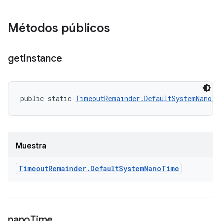
Métodos públicos
get
Instance
public static 
TimeoutRemainder.DefaultSystemNanoTi
Muestra
Timeout
Remainder
.
Default
System
Nano
Time
nano
Time