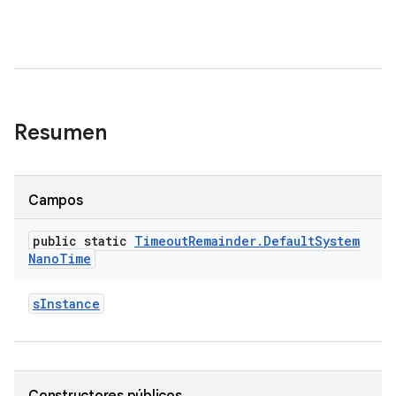
Resumen
Campos
public static
Timeout
Remainder
.
Default
System
Nano
Time
s
Instance