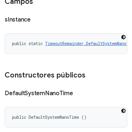
Campos
s
Instance
public static 
TimeoutRemainder.DefaultSystemNanoTi
Constructores públicos
Default
System
Nano
Time
public DefaultSystemNanoTime ()