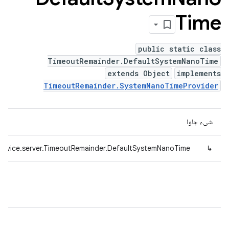
Time
public static class
TimeoutRemainder.DefaultSystemNanoTime
extends Object
implements
TimeoutRemainder.SystemNanoTimeProvider
شیء جاوا
device.server.TimeoutRemainder.DefaultSystemNanoTime
↳