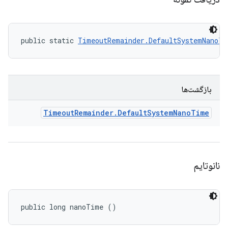
public static 
TimeoutRemainder.DefaultSystemNanoTi
بازگشت‌ها
Timeout
Remainder
.
Default
System
Nano
Time
نانوتایم
public long nanoTime ()