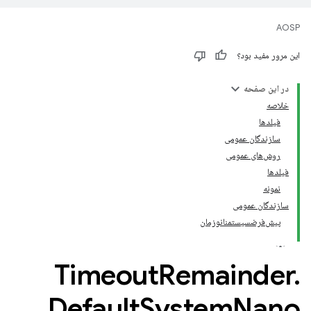
AOSP
این مرور مفید بود؟
در این صفحه
خلاصه
فیلدها
سازندگان عمومی
روش‌های عمومی
فیلدها
نمونه
سازندگان عمومی
پیش‌فرضسیستمنانوزمان
Timeout
Remainder
.
Default
System
Nano