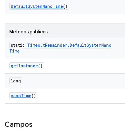
Default
System
Nano
Time
()
Métodos públicos
static
Timeout
Remainder
.
Default
System
Nano
Time
get
Instance
()
long
nano
Time
()
Campos