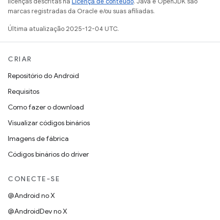
licenças descritas na
Licença de conteúdo
. Java e OpenJDK são
marcas registradas da Oracle e/ou suas afiliadas.
Última atualização 2025-12-04 UTC.
CRIAR
Repositório do Android
Requisitos
Como fazer o download
Visualizar códigos binários
Imagens de fábrica
Códigos binários do driver
CONECTE-SE
@Android no X
@AndroidDev no X