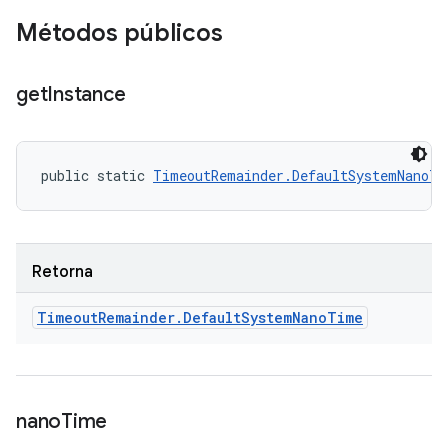
Métodos públicos
get
Instance
public static 
TimeoutRemainder.DefaultSystemNanoTi
Retorna
Timeout
Remainder
.
Default
System
Nano
Time
nano
Time