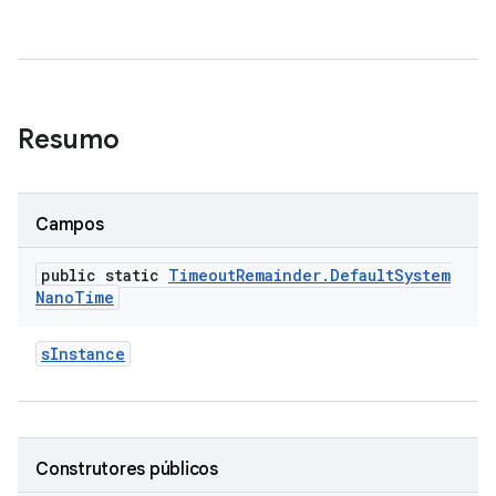
Resumo
Campos
public static
Timeout
Remainder
.
Default
System
Nano
Time
s
Instance
Construtores públicos