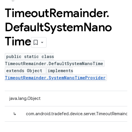
Timeout
Remainder
.
Default
System
Nano
Time
public static class
TimeoutRemainder.DefaultSystemNanoTime
extends Object
implements
TimeoutRemainder.SystemNanoTimeProvider
java.lang.Object
↳
com.android.tradefed.device.server.TimeoutRemainde