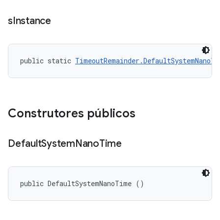
s
Instance
public static 
TimeoutRemainder.DefaultSystemNanoTi
Construtores públicos
Default
System
Nano
Time
public DefaultSystemNanoTime ()