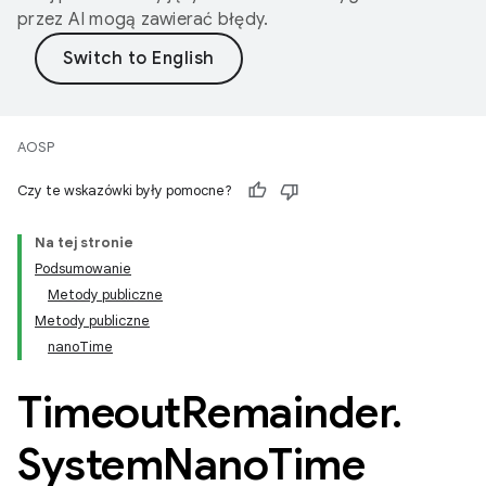
przez AI mogą zawierać błędy.
AOSP
Czy te wskazówki były pomocne?
Na tej stronie
Podsumowanie
Metody publiczne
Metody publiczne
nanoTime
Timeout
Remainder
.
System
Nano
Time