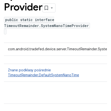
Provider
public static interface
TimeoutRemainder.SystemNanoTimeProvider
com.android.tradefed.device.server.TimeoutRemainder.System
Znane podklasy pośrednie
TimeoutRemainder.DefaultSystemNanoTime