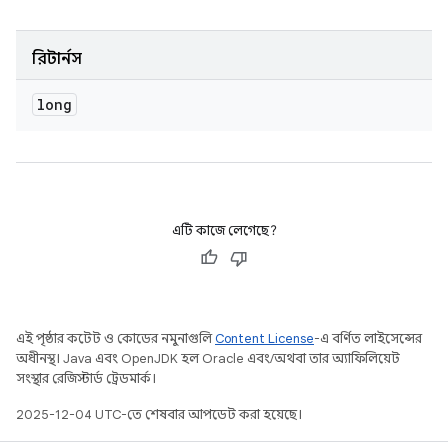
রিটার্নস
long
এটি কাজে লেগেছে?
এই পৃষ্ঠার কন্টেন্ট ও কোডের নমুনাগুলি
Content License
-এ বর্ণিত লাইসেন্সের
অধীনস্থ। Java এবং OpenJDK হল Oracle এবং/অথবা তার অ্যাফিলিয়েট
সংস্থার রেজিস্টার্ড ট্রেডমার্ক।
2025-12-04 UTC-তে শেষবার আপডেট করা হয়েছে।