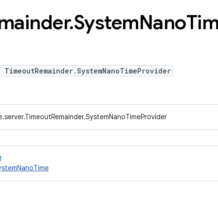
mainder
.
System
Nano
Ti
e TimeoutRemainder.SystemNanoTimeProvider
e.server.TimeoutRemainder.SystemNanoTimeProvider
t
SystemNanoTime