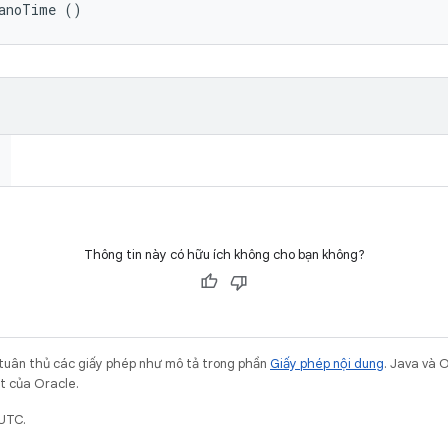
nanoTime ()
Thông tin này có hữu ích không cho bạn không?
 tuân thủ các giấy phép như mô tả trong phần
Giấy phép nội dung
. Java và 
ết của Oracle.
 UTC.