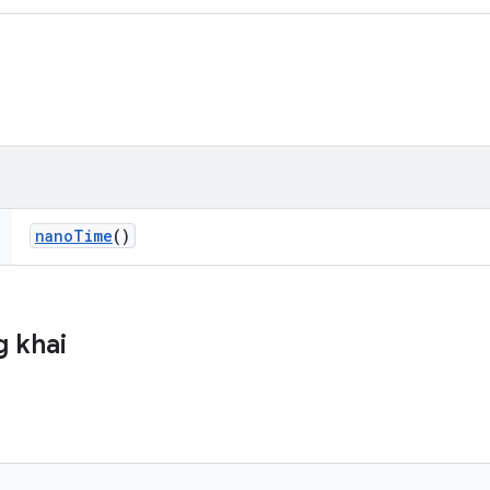
nano
Time
()
 khai