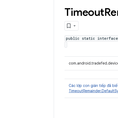
Timeout
Re
public static interfac
com.android.tradefed.devic
Các lớp con gián tiếp đã biế
TimeoutRemainder.Default