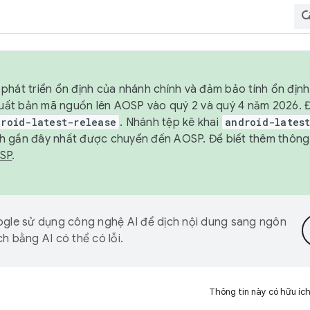
phát triển ổn định của nhánh chính và đảm bảo tính ổn địn
ẽ xuất bản mã nguồn lên AOSP vào quý 2 và quý 4 năm 2026.
droid-latest-release
. Nhánh tệp kê khai
android-lates
h gần đây nhất được chuyển đến AOSP. Để biết thêm thông t
OSP
.
gle sử dụng công nghệ AI để dịch nội dung sang ngôn
h bằng AI có thể có lỗi.
Thông tin này có hữu íc