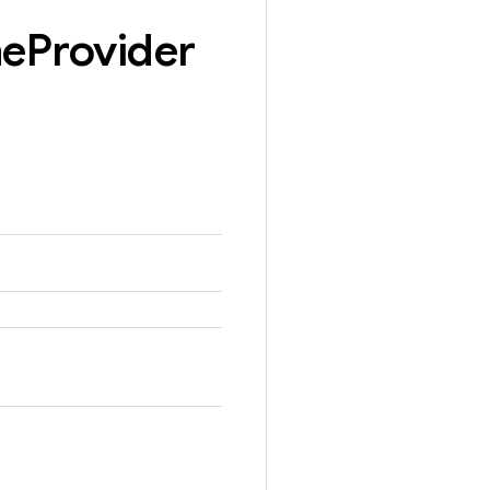
me
Provider