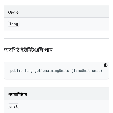
ফেরত
long
অবশিষ্ট ইউনিটগুলি পান
public long getRemainingUnits (TimeUnit unit)
প্যারামিটার
unit