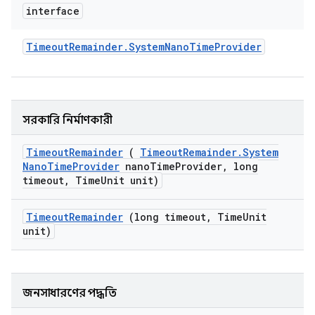
interface
Timeout
Remainder
.
System
Nano
Time
Provider
সরকারি নির্মাণকারী
Timeout
Remainder
(
Timeout
Remainder
.
System
Nano
Time
Provider
nano
Time
Provider
,
long
timeout
,
Time
Unit unit)
Timeout
Remainder
(long timeout
,
Time
Unit
unit)
জনসাধারণের পদ্ধতি