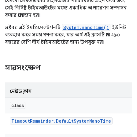
কোনো মেথড একটি টাইমআউট প্যারামিটার গ্রহণ করে এবং
সেই নির্দিষ্ট টাইমআউটের মধ্যে একাধিক অপারেশন সম্পাদন
করার প্রয়োজন হয়।
দ্রষ্টব্য: এই ইমপ্লিমেন্টেশনটি
System.nanoTime()
ইউনিট
ব্যবহার করে সময় গণনা করে, যার অর্থ এই ক্লাসটি প্রায় ২৯০
বছরের বেশি দীর্ঘ টাইমআউটের জন্য উপযুক্ত নয়।
সারসংক্ষেপ
নেস্টেড ক্লাস
class
Timeout
Remainder
.
Default
System
Nano
Time