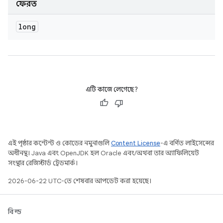
ফেরত
long
এটি কাজে লেগেছে?
এই পৃষ্ঠার কন্টেন্ট ও কোডের নমুনাগুলি
Content License
-এ বর্ণিত লাইসেন্সের
অধীনস্থ। Java এবং OpenJDK হল Oracle এবং/অথবা তার অ্যাফিলিয়েট
সংস্থার রেজিস্টার্ড ট্রেডমার্ক।
2026-06-22 UTC-তে শেষবার আপডেট করা হয়েছে।
বিল্ড