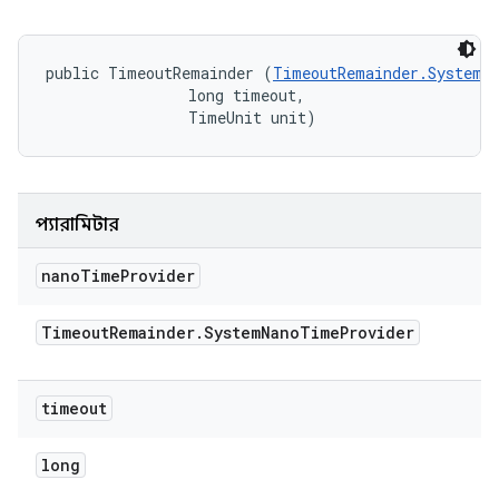
public TimeoutRemainder (
TimeoutRemainder.SystemN
                long timeout, 

                TimeUnit unit)
প্যারামিটার
nano
Time
Provider
Timeout
Remainder
.
System
Nano
Time
Provider
timeout
long