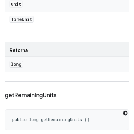
unit
Time
Unit
Retorna
long
get
Remaining
Units
public long getRemainingUnits ()