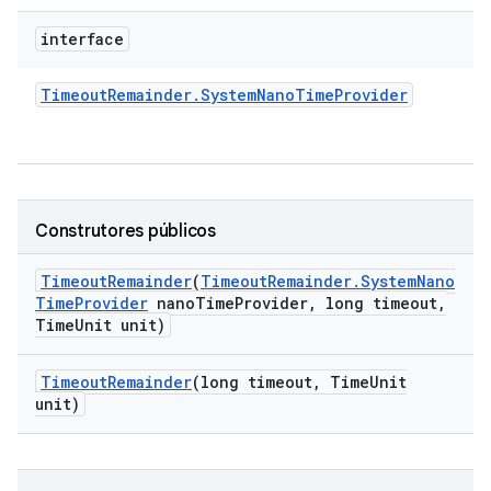
interface
Timeout
Remainder
.
System
Nano
Time
Provider
Construtores públicos
Timeout
Remainder
(
Timeout
Remainder
.
System
Nano
Time
Provider
nano
Time
Provider
,
long timeout
,
Time
Unit unit)
Timeout
Remainder
(long timeout
,
Time
Unit
unit)