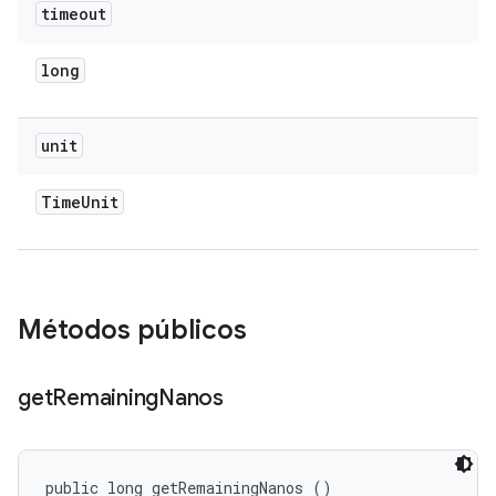
timeout
long
unit
Time
Unit
Métodos públicos
get
Remaining
Nanos
public long getRemainingNanos ()