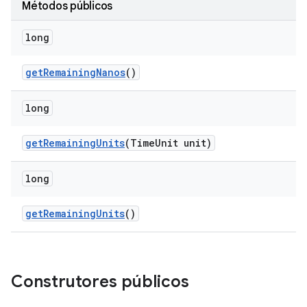
Métodos públicos
long
get
Remaining
Nanos
()
long
get
Remaining
Units
(Time
Unit unit)
long
get
Remaining
Units
()
Construtores públicos