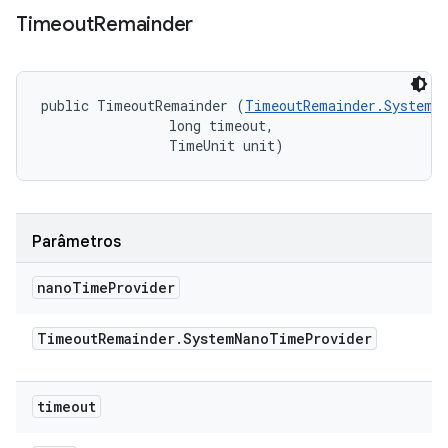
Timeout
Remainder
public TimeoutRemainder (
TimeoutRemainder.SystemN
                long timeout, 

                TimeUnit unit)
Parâmetros
nano
Time
Provider
Timeout
Remainder
.
System
Nano
Time
Provider
timeout