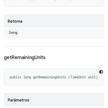
Retorna
long
get
Remaining
Units
public long getRemainingUnits (TimeUnit unit)
Parâmetros