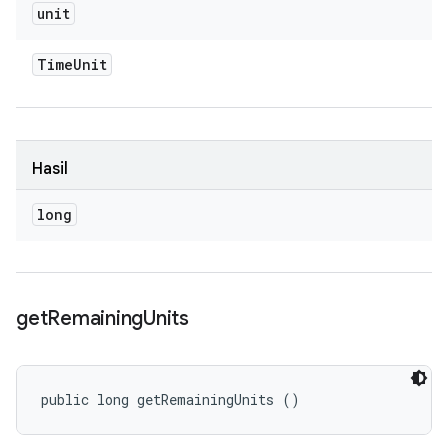
unit
Time
Unit
Hasil
long
get
Remaining
Units
public long getRemainingUnits ()