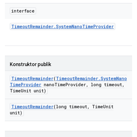
interface
Timeout
Remainder
.
System
Nano
Time
Provider
Konstruktor publik
Timeout
Remainder
(
Timeout
Remainder
.
System
Nano
Time
Provider
nano
Time
Provider
,
long timeout
,
Time
Unit unit)
Timeout
Remainder
(long timeout
,
Time
Unit
unit)