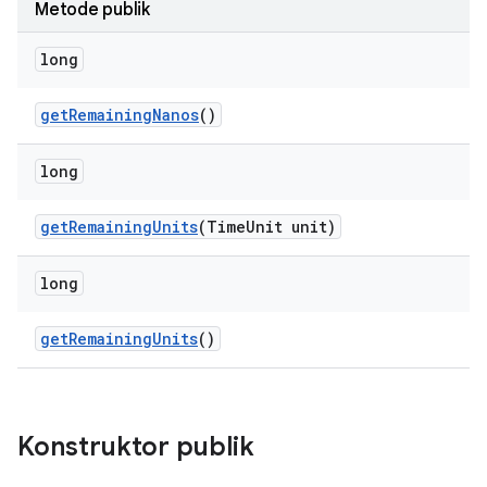
Metode publik
long
get
Remaining
Nanos
()
long
get
Remaining
Units
(Time
Unit unit)
long
get
Remaining
Units
()
Konstruktor publik