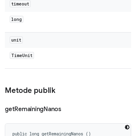
timeout
long
unit
Time
Unit
Metode publik
get
Remaining
Nanos
public long getRemainingNanos ()