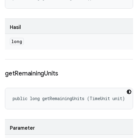
Hasil
long
get
Remaining
Units
public long getRemainingUnits (TimeUnit unit)
Parameter