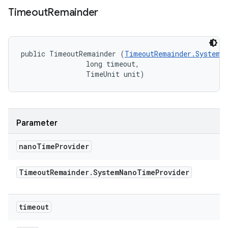
Timeout
Remainder
public TimeoutRemainder (
TimeoutRemainder.SystemN
                long timeout, 

                TimeUnit unit)
Parameter
nano
Time
Provider
Timeout
Remainder
.
System
Nano
Time
Provider
timeout