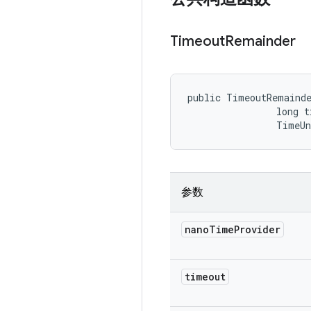
Timeout
Remainder
public TimeoutRemaind
                long t
                TimeU
参数
nano
Time
Provider
timeout