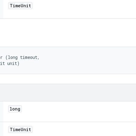
Time
Unit
r (long timeout, 

nit unit)
long
Time
Unit