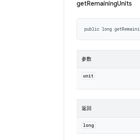
get
Remaining
Units
public long getRemain
参数
unit
返回
long