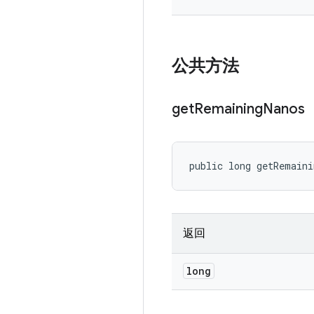
公共方法
get
Remaining
Nanos
public long getRemain
返回
long