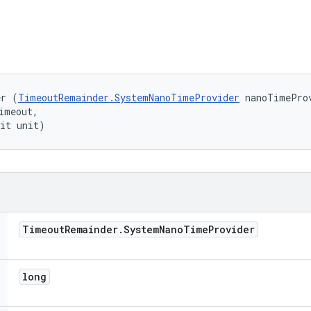
er (
TimeoutRemainder.SystemNanoTimeProvider
 nanoTimeProv
imeout, 

nit unit)
Timeout
Remainder
.
System
Nano
Time
Provider
long