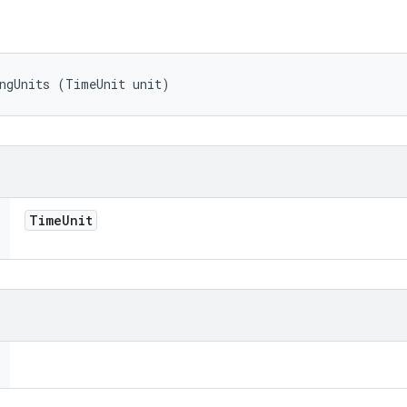
ingUnits (TimeUnit unit)
Time
Unit