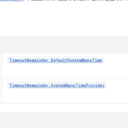
Timeout
Remainder
.
Default
System
Nano
Time
Timeout
Remainder
.
System
Nano
Time
Provider