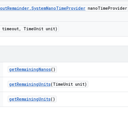
out
Remainder
.
System
Nano
Time
Provider
nano
Time
Provider
 timeout
,
Time
Unit unit)
get
Remaining
Nanos
()
get
Remaining
Units
(Time
Unit unit)
get
Remaining
Units
()