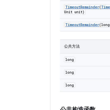
Timeout
Remainder
(
Time
Unit unit)
Timeout
Remainder
(long
公共方法
long
long
long
公共构造函数