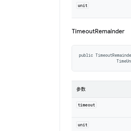
unit
Timeout
Remainder
public TimeoutRemainde
                TimeU
参数
timeout
unit