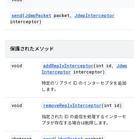
send
(
Jdwp
Packet
packet
,
Jdwp
Interceptor
interceptor)
保護されたメソッド
void
add
Reply
Interceptor
(int id
,
Jdwp
Interceptor
interceptor)
特定のリプライ ID のインターセプタを追加
します。
void
remove
Reply
Interceptor
(int id)
指定された ID の返信を処理するインターセ
プタが存在する場合は削除します。
abstract
send
(
Jdwp
Packet
packet)