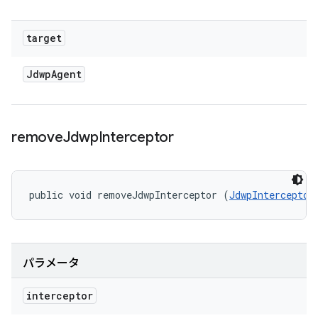
target
Jdwp
Agent
remove
Jdwp
Interceptor
public void removeJdwpInterceptor (
JdwpInterceptor
パラメータ
interceptor