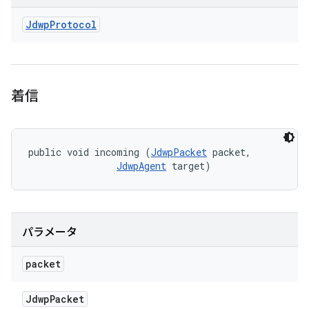
Jdwp
Protocol
着信
public void incoming (
JdwpPacket
 packet, 

JdwpAgent
 target)
パラメータ
packet
Jdwp
Packet