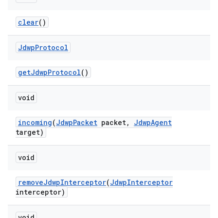
clear
()
Jdwp
Protocol
get
Jdwp
Protocol
()
void
incoming
(
Jdwp
Packet
packet
,
Jdwp
Agent
target)
void
remove
Jdwp
Interceptor
(
Jdwp
Interceptor
interceptor)
void