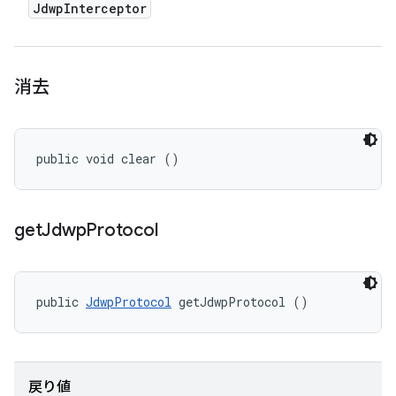
Jdwp
Interceptor
消去
public void clear ()
get
Jdwp
Protocol
public 
JdwpProtocol
 getJdwpProtocol ()
戻り値