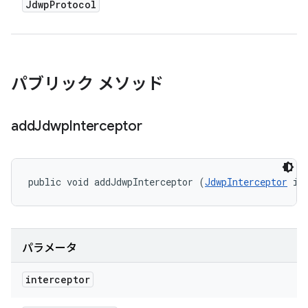
Jdwp
Protocol
パブリック メソッド
add
Jdwp
Interceptor
public void addJdwpInterceptor (
JdwpInterceptor
 in
パラメータ
interceptor