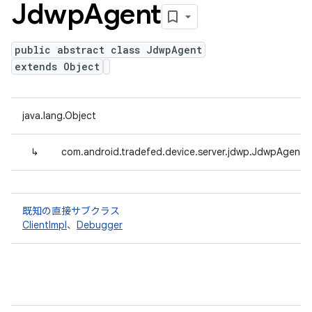
Jdwp
Agent
public abstract class JdwpAgent
extends Object
java.lang.Object
↳
com.android.tradefed.device.server.jdwp.JdwpAgent
既知の直接サブクラス
ClientImpl
、
Debugger