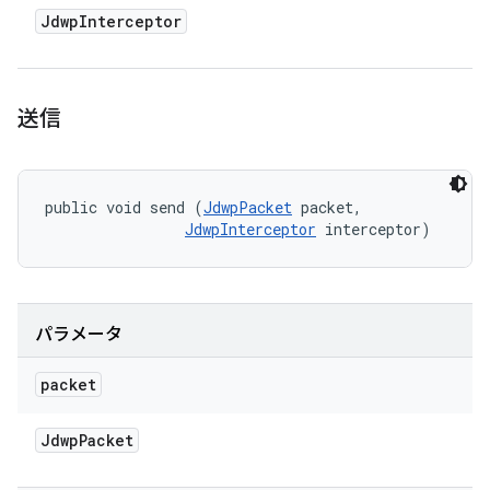
Jdwp
Interceptor
送信
public void send (
JdwpPacket
 packet, 

JdwpInterceptor
 interceptor)
パラメータ
packet
Jdwp
Packet