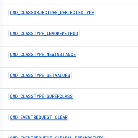
CMD
_
CLASSOBJECTREF
_
REFLECTEDTYPE
CMD
_
CLASSTYPE
_
INVOKEMETHOD
CMD
_
CLASSTYPE
_
NEWINSTANCE
CMD
_
CLASSTYPE
_
SETVALUES
CMD
_
CLASSTYPE
_
SUPERCLASS
CMD
_
EVENTREQUEST
_
CLEAR