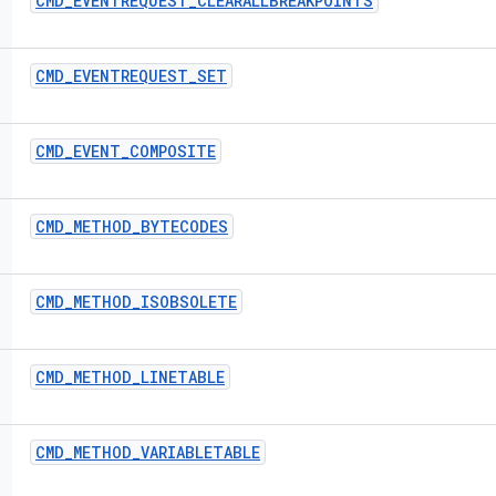
CMD
_
EVENTREQUEST
_
CLEARALLBREAKPOINTS
CMD
_
EVENTREQUEST
_
SET
CMD
_
EVENT
_
COMPOSITE
CMD
_
METHOD
_
BYTECODES
CMD
_
METHOD
_
ISOBSOLETE
CMD
_
METHOD
_
LINETABLE
CMD
_
METHOD
_
VARIABLETABLE