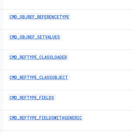
CMD
_
OBJREF
_
REFERENCETYPE
CMD
_
OBJREF
_
SETVALUES
CMD
_
REFTYPE
_
CLASSLOADER
CMD
_
REFTYPE
_
CLASSOBJECT
CMD
_
REFTYPE
_
FIELDS
CMD
_
REFTYPE
_
FIELDSWITHGENERIC