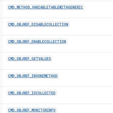
CMD
_
METHOD
_
VARIABLETABLEWITHGENERIC
CMD
_
OBJREF
_
DISABLECOLLECTION
CMD
_
OBJREF
_
ENABLECOLLECTION
CMD
_
OBJREF
_
GETVALUES
CMD
_
OBJREF
_
INVOKEMETHOD
CMD
_
OBJREF
_
ISCOLLECTED
CMD
_
OBJREF
_
MONITORINFO