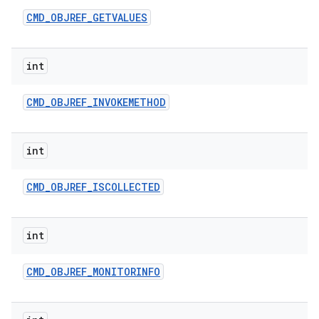
CMD
_
OBJREF
_
GETVALUES
int
CMD
_
OBJREF
_
INVOKEMETHOD
int
CMD
_
OBJREF
_
ISCOLLECTED
int
CMD
_
OBJREF
_
MONITORINFO