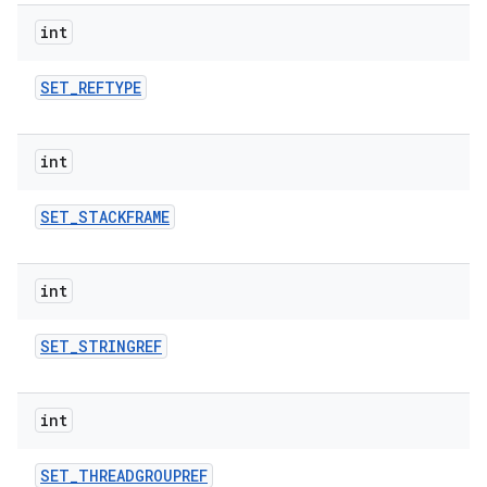
int
SET
_
REFTYPE
int
SET
_
STACKFRAME
int
SET
_
STRINGREF
int
SET
_
THREADGROUPREF