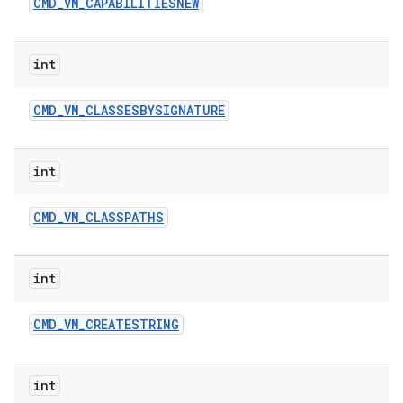
CMD
_
VM
_
CAPABILITIESNEW
int
CMD
_
VM
_
CLASSESBYSIGNATURE
int
CMD
_
VM
_
CLASSPATHS
int
CMD
_
VM
_
CREATESTRING
int