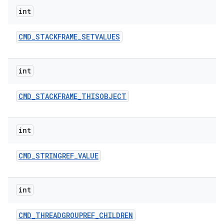
int
CMD
_
STACKFRAME
_
SETVALUES
int
CMD
_
STACKFRAME
_
THISOBJECT
int
CMD
_
STRINGREF
_
VALUE
int
CMD
_
THREADGROUPREF
_
CHILDREN