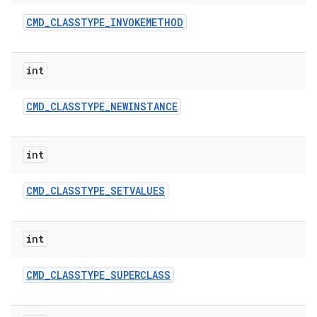
CMD
_
CLASSTYPE
_
INVOKEMETHOD
int
CMD
_
CLASSTYPE
_
NEWINSTANCE
int
CMD
_
CLASSTYPE
_
SETVALUES
int
CMD
_
CLASSTYPE
_
SUPERCLASS