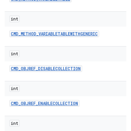
int
CMD
_
METHOD
_
VARIABLETABLEWITHGENERIC
int
CMD
_
OBJREF
_
DISABLECOLLECTION
int
CMD
_
OBJREF
_
ENABLECOLLECTION
int