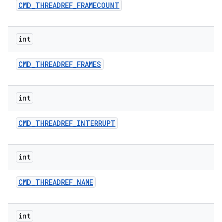
CMD
_
THREADREF
_
FRAMECOUNT
int
CMD
_
THREADREF
_
FRAMES
int
CMD
_
THREADREF
_
INTERRUPT
int
CMD
_
THREADREF
_
NAME
int