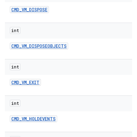
CMD
_
VM
_
DISPOSE
int
CMD
_
VM
_
DISPOSEOBJECTS
int
CMD
_
VM
_
EXIT
int
CMD
_
VM
_
HOLDEVENTS