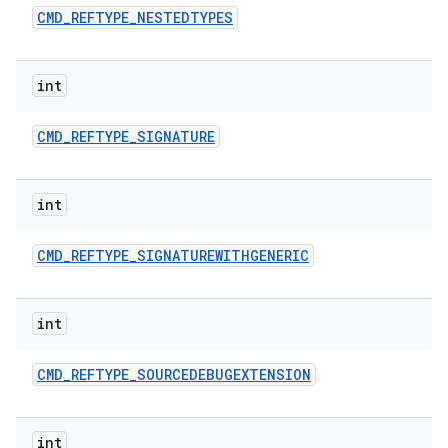
CMD
_
REFTYPE
_
NESTEDTYPES
int
CMD
_
REFTYPE
_
SIGNATURE
int
CMD
_
REFTYPE
_
SIGNATUREWITHGENERIC
int
CMD
_
REFTYPE
_
SOURCEDEBUGEXTENSION
int