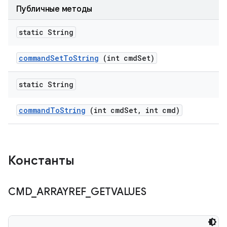
Публичные методы
static String
command
Set
To
String
(int cmd
Set)
static String
command
To
String
(int cmd
Set
,
int cmd)
Константы
CMD
_
ARRAYREF
_
GETVALUES