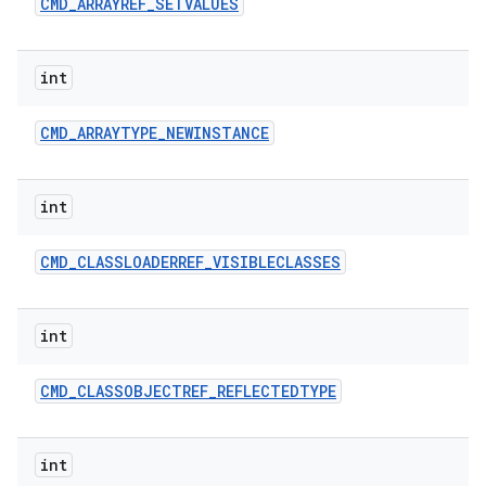
CMD
_
ARRAYREF
_
SETVALUES
int
CMD
_
ARRAYTYPE
_
NEWINSTANCE
int
CMD
_
CLASSLOADERREF
_
VISIBLECLASSES
int
CMD
_
CLASSOBJECTREF
_
REFLECTEDTYPE
int