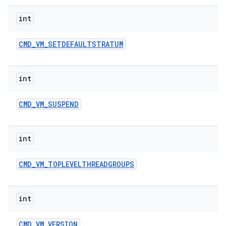
int
CMD
_
VM
_
SETDEFAULTSTRATUM
int
CMD
_
VM
_
SUSPEND
int
CMD
_
VM
_
TOPLEVELTHREADGROUPS
int
CMD
_
VM
_
VERSION