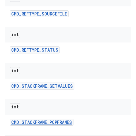
CMD
_
REFTYPE
_
SOURCEFILE
int
CMD
_
REFTYPE
_
STATUS
int
CMD
_
STACKFRAME
_
GETVALUES
int
CMD
_
STACKFRAME
_
POPFRAMES