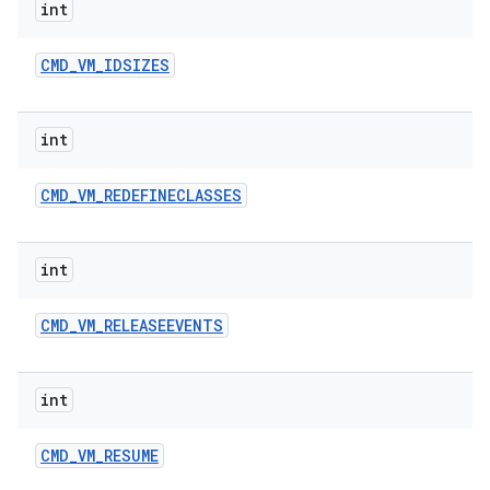
int
CMD
_
VM
_
IDSIZES
int
CMD
_
VM
_
REDEFINECLASSES
int
CMD
_
VM
_
RELEASEEVENTS
int
CMD
_
VM
_
RESUME