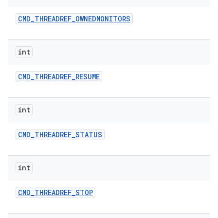
CMD
_
THREADREF
_
OWNEDMONITORS
int
CMD
_
THREADREF
_
RESUME
int
CMD
_
THREADREF
_
STATUS
int
CMD
_
THREADREF
_
STOP