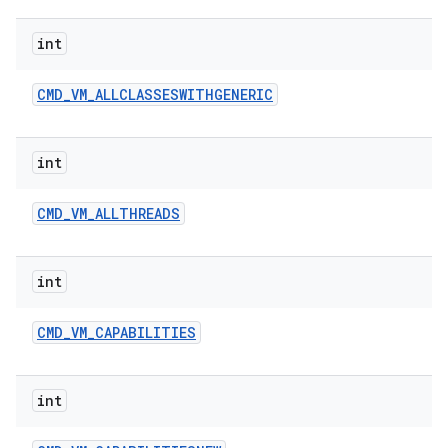
int
CMD
_
VM
_
ALLCLASSESWITHGENERIC
int
CMD
_
VM
_
ALLTHREADS
int
CMD
_
VM
_
CAPABILITIES
int