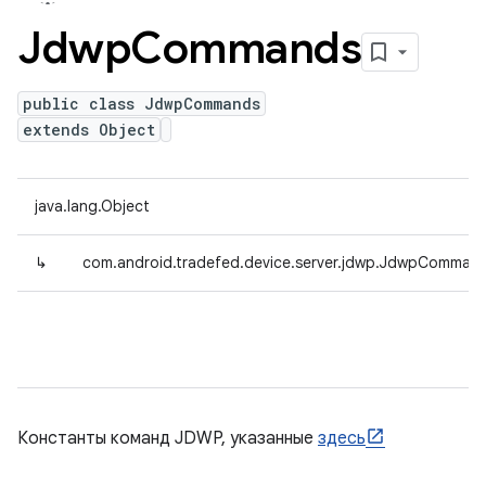
Jdwp
Commands
public class JdwpCommands
extends Object
java.lang.Object
↳
com.android.tradefed.device.server.jdwp.JdwpComman
Константы команд JDWP, указанные
здесь