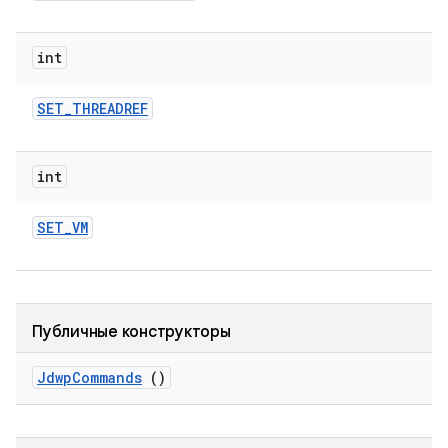
int
SET
_
THREADREF
int
SET
_
VM
Публичные конструкторы
Jdwp
Commands
()