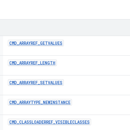
CMD
_
ARRAYREF
_
GETVALUES
CMD
_
ARRAYREF
_
LENGTH
CMD
_
ARRAYREF
_
SETVALUES
CMD
_
ARRAYTYPE
_
NEWINSTANCE
CMD
_
CLASSLOADERREF
_
VISIBLECLASSES