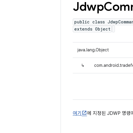
Jdwp
Com
public class JdwpComma
extends Object
java.lang.Object
↳
com.android.trade
여기
에 지정된 JDWP 명령