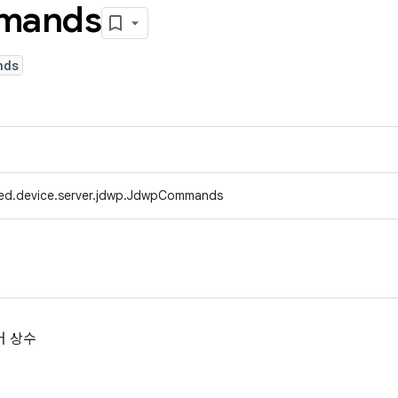
mands
nds
fed.device.server.jdwp.JdwpCommands
어 상수