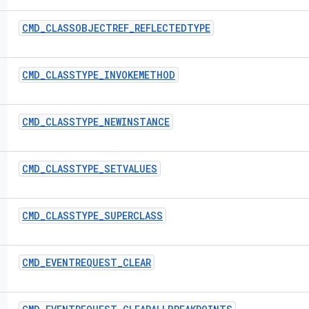
CMD
_
CLASSOBJECTREF
_
REFLECTEDTYPE
CMD
_
CLASSTYPE
_
INVOKEMETHOD
CMD
_
CLASSTYPE
_
NEWINSTANCE
CMD
_
CLASSTYPE
_
SETVALUES
CMD
_
CLASSTYPE
_
SUPERCLASS
CMD
_
EVENTREQUEST
_
CLEAR