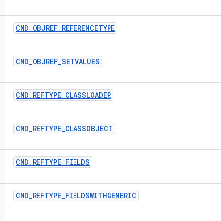
CMD
_
OBJREF
_
REFERENCETYPE
CMD
_
OBJREF
_
SETVALUES
CMD
_
REFTYPE
_
CLASSLOADER
CMD
_
REFTYPE
_
CLASSOBJECT
CMD
_
REFTYPE
_
FIELDS
CMD
_
REFTYPE
_
FIELDSWITHGENERIC