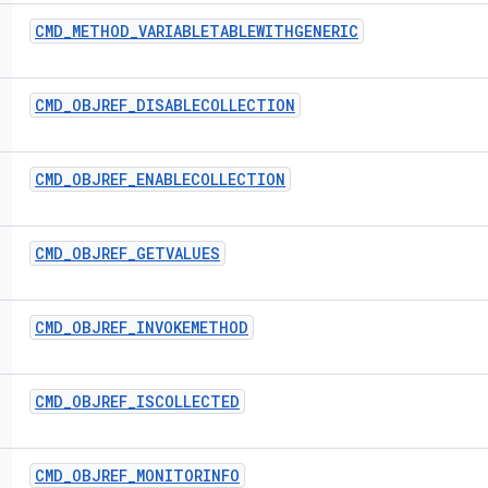
CMD
_
METHOD
_
VARIABLETABLEWITHGENERIC
CMD
_
OBJREF
_
DISABLECOLLECTION
CMD
_
OBJREF
_
ENABLECOLLECTION
CMD
_
OBJREF
_
GETVALUES
CMD
_
OBJREF
_
INVOKEMETHOD
CMD
_
OBJREF
_
ISCOLLECTED
CMD
_
OBJREF
_
MONITORINFO