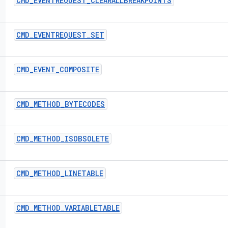
CMD
_
EVENTREQUEST
_
CLEARALLBREAKPOINTS
CMD
_
EVENTREQUEST
_
SET
CMD
_
EVENT
_
COMPOSITE
CMD
_
METHOD
_
BYTECODES
CMD
_
METHOD
_
ISOBSOLETE
CMD
_
METHOD
_
LINETABLE
CMD
_
METHOD
_
VARIABLETABLE