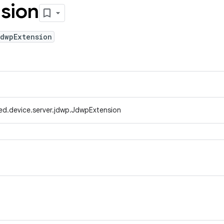
sion
JdwpExtension
ed.device.server.jdwp.JdwpExtension