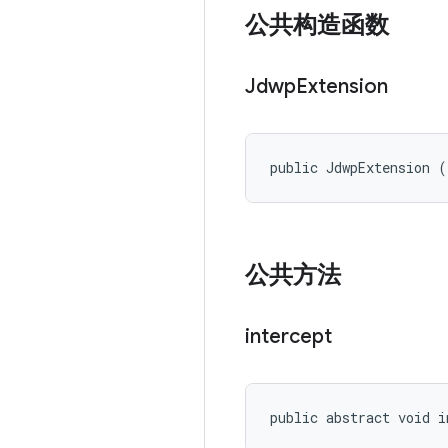
公共构造函数
Jdwp
Extension
public JdwpExtension (
公共方法
intercept
public abstract void i