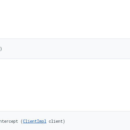
)
ntercept (
ClientImpl
 client)