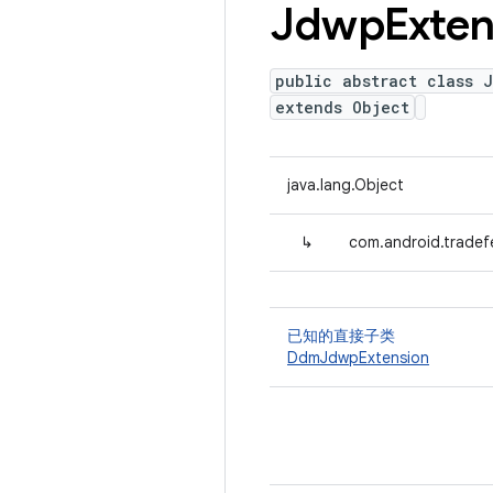
Jdwp
Exten
public abstract class 
extends Object
java.lang.Object
↳
com.android.tradef
已知的直接子类
DdmJdwpExtension