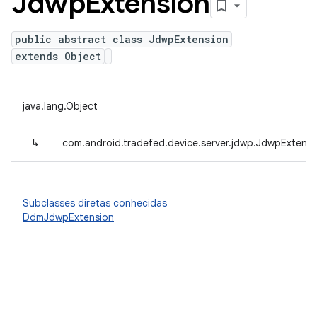
Jdwp
Extension
public abstract class JdwpExtension
extends Object
java.lang.Object
↳
com.android.tradefed.device.server.jdwp.JdwpExtensi
Subclasses diretas conhecidas
DdmJdwpExtension