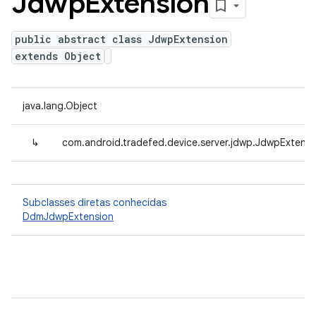
Jdwp
Extension
public abstract class JdwpExtension
extends Object
java.lang.Object
↳
com.android.tradefed.device.server.jdwp.JdwpExtensi
Subclasses diretas conhecidas
DdmJdwpExtension