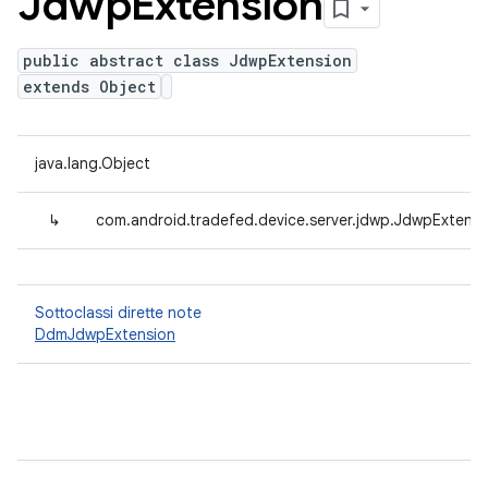
Jdwp
Extension
public abstract class JdwpExtension
extends Object
java.lang.Object
↳
com.android.tradefed.device.server.jdwp.JdwpExtensi
Sottoclassi dirette note
DdmJdwpExtension