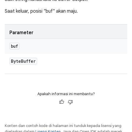
Saat keluar, posisi "buf" akan maju.
Parameter
buf
Byte
Buffer
Apakah informasi ini membantu?
Konten dan contoh kode di halaman ini tunduk kepada lisensi yang
dijelaskan dalam
Lisensi Konten
. Java dan OpenJDK adalah merek