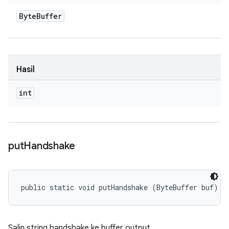
Byte
Buffer
Hasil
int
put
Handshake
public static void putHandshake (ByteBuffer buf)
Salin string handshake ke buffer output.