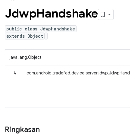
Jdwp
Handshake
public class JdwpHandshake
extends Object
java.lang.Object
↳
com.android.tradefed.device.server.jdwp.JdwpHandsh
Ringkasan