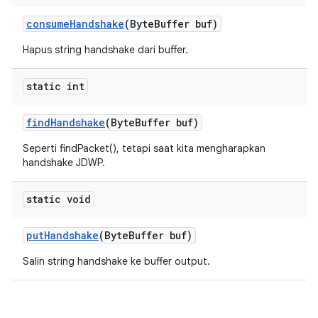
consume
Handshake
(Byte
Buffer buf)
Hapus string handshake dari buffer.
static int
find
Handshake
(Byte
Buffer buf)
Seperti findPacket(), tetapi saat kita mengharapkan
handshake JDWP.
static void
put
Handshake
(Byte
Buffer buf)
Salin string handshake ke buffer output.