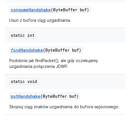
consume
Handshake
(Byte
Buffer buf)
Usuń z bufora ciąg uzgadniania.
static int
find
Handshake
(Byte
Buffer buf)
Podobnie jak findPacket(), ale gdy oczekujemy
uzgadniania połączenia JDWP.
static void
put
Handshake
(Byte
Buffer buf)
Skopiuj ciąg znaków uzgadniania do bufora wyjściowego.