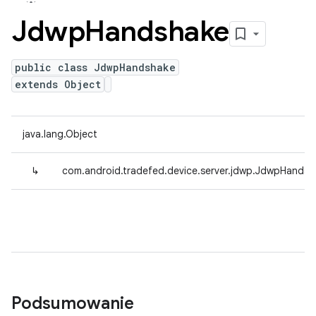
Jdwp
Handshake
public class JdwpHandshake
extends Object
java.lang.Object
↳
com.android.tradefed.device.server.jdwp.JdwpHandsh
Podsumowanie