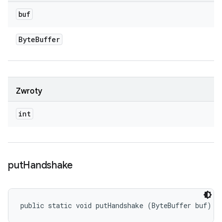
buf
Byte
Buffer
Zwroty
int
put
Handshake
public static void putHandshake (ByteBuffer buf)