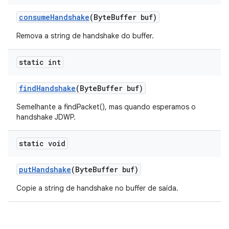
consume
Handshake
(Byte
Buffer buf)
Remova a string de handshake do buffer.
static int
find
Handshake
(Byte
Buffer buf)
Semelhante a findPacket(), mas quando esperamos o
handshake JDWP.
static void
put
Handshake
(Byte
Buffer buf)
Copie a string de handshake no buffer de saída.