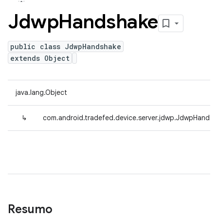
Jdwp
Handshake
public class JdwpHandshake
extends Object
java.lang.Object
↳
com.android.tradefed.device.server.jdwp.JdwpHandsh
Resumo