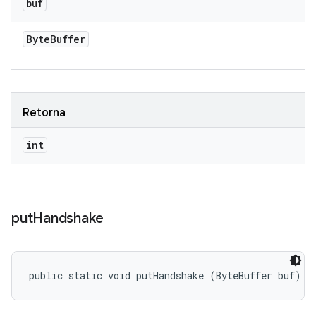
buf
Byte
Buffer
Retorna
int
put
Handshake
public static void putHandshake (ByteBuffer buf)